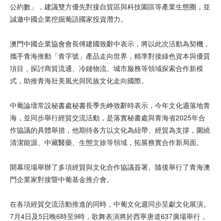
公約數」，建議雙方優先對接自貿區與科技園區等產業生態圈，並
誠邀中國企業挖掘葡語國家投資潛力。
澳門中國企業協會會長傅建國致辭中表示，將以此次活動為契機，
攜手青海推動「青字號」產品走向世界，精準對接綠色資本與優質
項目，探討商貿流通、冷鏈物流、城市服務等領域探索合作新模
式，助推青海壯美風光與民族文化走向國際。
中葡論壇常設秘書處秘書長季先峥致辭時表示，今年文化週落地青
海，並同步舉行經貿交流活動，是落實秘書處與青海省2025年合
作協議的具體舉措，他期待各方以文化為紐帶、經貿為支撐，圍繞
清潔能源、中藏醫藥、生態文旅等領域，拓展務實合作新局面。
開幕現場舉辦了多項經貿與文化合作協議簽署。隨後舉行了青海澳
門企業家對接暨中葡基金推介會。
在各項經貿交流活動推進的同時，中葡文化週同步呈獻文化展演。
7月4日及5日晚6時至9時，歌舞表演將於西寧唐道637廣場舉行，