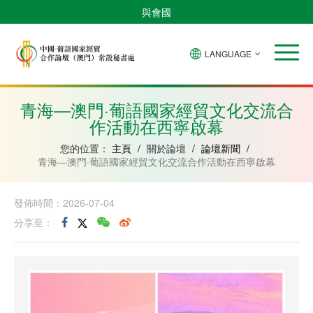
與會國
LANGUAGE
安
巴
佛
中
幾
赤
莫
葡
聖
東
哥
西
得
國
內
道
桑
萄
多
帝
拉
角
亞
幾
比
牙
美
汶
青海—澳門·葡語國家經貿文化交流合
比
內
克
和
作活動在西寧啟幕
紹
亞
普
林
西
您的位置：
主頁
/
關於論壇
/
論壇新聞
/
比
青海—澳門·葡語國家經貿文化交流合作活動在西寧啟幕
發佈時間：2026-07-04
分享至：