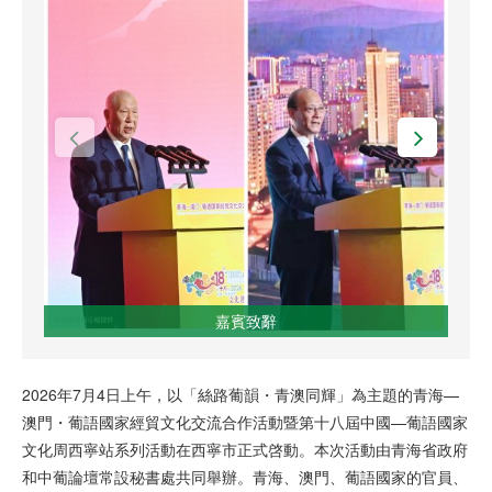
嘉賓致辭
2026年7月4日上午，以「絲路葡韻・青澳同輝」為主題的青海—
澳門・葡語國家經貿文化交流合作活動暨第十八屆中國—葡語國家
文化周西寧站系列活動在西寧市正式啓動。本次活動由青海省政府
和中葡論壇常設秘書處共同舉辦。青海、澳門、葡語國家的官員、