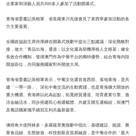
企業家和演藝人員共300多人參加了活動開幕式。
青海省委書記吳曉軍、省長羅東川先後會見了來西寧參加活動的各
方主要嘉賓。
全國政協副主席何厚鏵在開幕式致辭中提出三點建議：深化戰略對
接，做大「青品出海」通道；以文化週為契機厚植人文根基；健全
長效合作機制，發揮澳門作為中葡平台的獨特優勢，結合青海內陸
開放區位，共同服務國家對外開放大局。
青海省委書記吳曉軍表示，中葡文化週首進西部、落地青海，是共
建「一帶一路」、深化中葡交流的生動實踐，也是青海擴大開放的
重大機遇。青海將以此為起點，拓寬經貿通道、培育產業引擎、激
活金融活水，同步搭建民心相通載體、共建互聯互通樞紐，與澳門
及葡語國家攜手續寫互利共贏新篇章。
佛得角大使阿林多・多羅薩里奧致辭中指出，基礎建設、能源、農
業食品鏈、生態旅遊、科技創新及貿易融資，是中葡合作的「最大