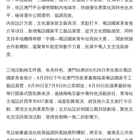
升，依託澳門平台優勢聯動內地城市，持續優化專業化與特色化水
平，確保運作公開透明、協調高效。
內容設計方面，文化週保留文藝表演、景點打卡、葡語國家美食推
介等項目，新增葡語國家手工藝品展覽，提升文化體驗感受。同時
支持本地機構舉辦「中國—葡語國家青年短視頻大賽」，開創視聽
合作新機制，凝聚青年創意與數字力量，拓展中葡人文交流新維
度。
三地活動相互呼應、各具特色。澳門站將於6月26日率先推出葡語
國家美食推介；6月29日下午在澳門市政署畫廊揭幕葡語國家手工
藝品展覽，6月30日至7月5日向公眾開放；6月30日於議事廳前地
舉行開幕式暨歌舞表演，連續兩晚呈獻中葡特色演藝節目。青海站
主場設於西寧市637廣場，涵蓋歌舞展演、經貿推介及文旅打卡活
動，實現文化與產業對接；北京站設於朝陽公園貝殼劇場，聚焦文
化交流與展演活動，發揮首都獨一無二的影響力。
常設秘書處強化統籌協調與風險應對機制，將安全、健康及公共衛