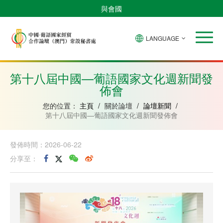
與會國
LANGUAGE
安
巴
佛
中
幾
赤
莫
葡
聖
東
哥
西
得
國
內
道
桑
萄
多
帝
拉
角
亞
幾
比
牙
美
汶
第十八屆中國—葡語國家文化週新聞發
比
內
克
和
佈會
紹
亞
普
林
西
您的位置：
主頁
/
關於論壇
/
論壇新聞
/
比
第十八屆中國—葡語國家文化週新聞發佈會
發佈時間：2026-06-22
分享至：