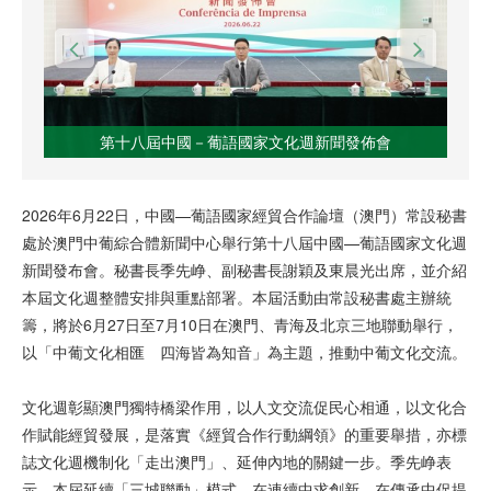
第十八屆中國－葡語國家文化週新聞發佈會
2026年6月22日，中國—葡語國家經貿合作論壇（澳門）常設秘書
處於澳門中葡綜合體新聞中心舉行第十八屆中國—葡語國家文化週
新聞發布會。秘書長季先峥、副秘書長謝穎及東晨光出席，並介紹
本屆文化週整體安排與重點部署。本屆活動由常設秘書處主辦統
籌，將於6月27日至7月10日在澳門、青海及北京三地聯動舉行，
以「中葡文化相匯 四海皆為知音」為主題，推動中葡文化交流。
文化週彰顯澳門獨特橋梁作用，以人文交流促民心相通，以文化合
作賦能經貿發展，是落實《經貿合作行動綱領》的重要舉措，亦標
誌文化週機制化「走出澳門」、延伸內地的關鍵一步。季先峥表
示，本屆延續「三城聯動」模式，在連續中求創新、在傳承中促提