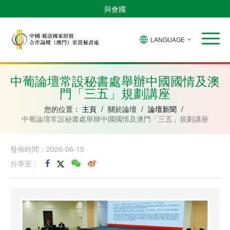
與會國
LANGUAGE
安
巴
佛
中
幾
赤
莫
葡
聖
東
哥
西
得
國
內
道
桑
萄
多
帝
拉
角
亞
幾
比
牙
美
汶
中葡論壇常設秘書處舉辦中國國情及澳
比
內
克
和
門「三五」規劃講座
紹
亞
普
林
西
您的位置：
主頁
/
關於論壇
/
論壇新聞
/
比
中葡論壇常設秘書處舉辦中國國情及澳門「三五」規劃講座
發佈時間：2026-06-15
分享至：