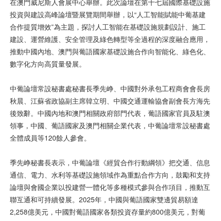
在澳門威尼斯人會展中心舉辦。此次論壇在第十七屆國際基礎設施
投資與建設高峰論壇暨展覽期間舉辦，以“人工智能賦能中葡基建
合作提質增效”為主題，探討人工智能在基礎設施規劃設計、施工
建設、運營維護、安全管理及綠色轉型等全過程的深度融合應用，
推動中國內地、澳門與葡語國家基礎設施合作向智能化、綠色化、
數字化方向高質量發展。
中葡論壇常設秘書處秘書長季先峥、中國對外承包工程商會會長房
秋晨、江蘇省政協副主席韓立明、中國交通運輸協會副會長方海先
後致辭。中國內地和澳門相關政府部門代表，葡語國家官員及駐澳
領事，中國、葡語國家及澳門相關企業代表，中葡論壇常設秘書處
全體成員等120餘人參會。
季先峥秘書長表示，中葡論壇《經貿合作行動綱領》把交通、信息
通信、電力、水利等基礎設施領域作為重點合作方向，鼓勵和支持
論壇與會國企業以投建營一體化等多種模式參與合作項目，推動互
聯互通和可持續發展。2025年，中國與葡語國家雙邊貿易額達
2,258億美元，中國對葡語國家各類投資存量約800億美元，對葡