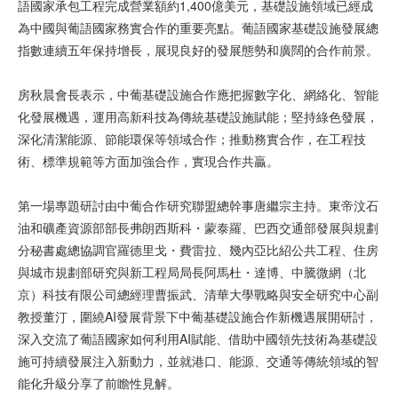
語國家承包工程完成營業額約1,400億美元，基礎設施領域已經成
為中國與葡語國家務實合作的重要亮點。葡語國家基礎設施發展總
指數連續五年保持增長，展現良好的發展態勢和廣闊的合作前景。
房秋晨會長表示，中葡基礎設施合作應把握數字化、網絡化、智能
化發展機遇，運用高新科技為傳統基礎設施賦能；堅持綠色發展，
深化清潔能源、節能環保等領域合作；推動務實合作，在工程技
術、標準規範等方面加強合作，實現合作共贏。
第一場專題研討由中葡合作研究聯盟總幹事唐繼宗主持。東帝汶石
油和礦產資源部部長弗朗西斯科・蒙泰羅、巴西交通部發展與規劃
分秘書處總協調官羅德里戈・費雷拉、幾內亞比紹公共工程、住房
與城市規劃部研究與新工程局局長阿馬杜・達博、中騰微網（北
京）科技有限公司總經理曹振武、清華大學戰略與安全研究中心副
教授董汀，圍繞AI發展背景下中葡基礎設施合作新機遇展開研討，
深入交流了葡語國家如何利用AI賦能、借助中國領先技術為基礎設
施可持續發展注入新動力，並就港口、能源、交通等傳統領域的智
能化升級分享了前瞻性見解。