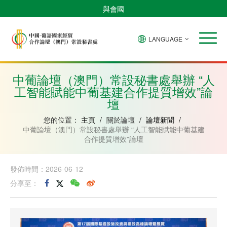
與會國
LANGUAGE
安
巴
佛
中
幾
赤
莫
葡
聖
東
哥
西
得
國
內
道
桑
萄
多
帝
拉
角
亞
幾
比
牙
美
汶
中葡論壇（澳門）常設秘書處舉辦 “人
比
內
克
和
工智能賦能中葡基建合作提質增效”論
紹
亞
普
林
壇
西
比
您的位置：
主頁
/
關於論壇
/
論壇新聞
/
中葡論壇（澳門）常設秘書處舉辦 “人工智能賦能中葡基建
合作提質增效”論壇
發佈時間：2026-06-12
分享至：