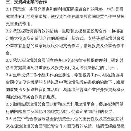
三、投資與企業間合作
3.1 同意進一步研究促進和便利相互間投資合作的戰略，特別是研
究營造有利的商業環境，使投資合作在論壇與會國經貿合作中發揮
更重要的作用。
3.2 承諾採取切實有效的措施，鼓勵和支援相互投資合作，包括確
定擴大投資及企業間合作的新領域、新方式。支持受邀論壇與會國
企業在有意願的國家建設境外經貿合作區，搭建投資及企業合作平
台。
3.3 承諾為論壇與會國間宣傳各自投資法律法規提供便利，研究與
會各方簽署避免雙重徵稅及投資便利協定等雙邊協定的可行性。
3.4 重申投資工作小組工作的重要性，希望投資工作小組在論壇與
會國投資促進機構的支持以及中葡論壇常設秘書處的協助下，繼續
開展雙邊及多邊投資促進活動，為論壇與會國企業推介投資商機及
開展潛在專案合作提供服務。
3.5 繼續鼓勵論壇與會國政府和企業利用論壇平台，參加在澳門舉
行的國際會展及其他各類經貿活動，促進企業間合作的發展。
3.6 肯定中葡合作發展基金後續資金到位的重要性以及基金設立以
來在促進論壇與會國間投資合作方面取得的成績。強調需繼續發揮