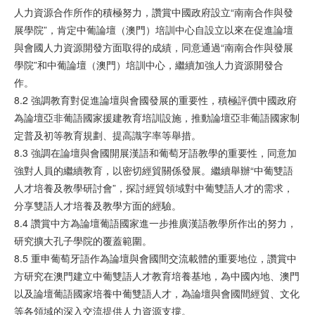
人力資源合作所作的積極努力，讚賞中國政府設立“南南合作與發
展學院”，肯定中葡論壇（澳門）培訓中心自設立以來在促進論壇
與會國人力資源開發方面取得的成績，同意通過“南南合作與發展
學院”和中葡論壇（澳門）培訓中心，繼續加強人力資源開發合
作。
8.2 強調教育對促進論壇與會國發展的重要性，積極評價中國政府
為論壇亞非葡語國家援建教育培訓設施，推動論壇亞非葡語國家制
定普及初等教育規劃、提高識字率等舉措。
8.3 強調在論壇與會國開展漢語和葡萄牙語教學的重要性，同意加
強對人員的繼續教育，以密切經貿關係發展。繼續舉辦“中葡雙語
人才培養及教學研討會”，探討經貿領域對中葡雙語人才的需求，
分享雙語人才培養及教學方面的經驗。
8.4 讚賞中方為論壇葡語國家進一步推廣漢語教學所作出的努力，
研究擴大孔子學院的覆蓋範圍。
8.5 重申葡萄牙語作為論壇與會國間交流載體的重要地位，讚賞中
方研究在澳門建立中葡雙語人才教育培養基地，為中國內地、澳門
以及論壇葡語國家培養中葡雙語人才，為論壇與會國間經貿、文化
等各領域的深入交流提供人力資源支撐。