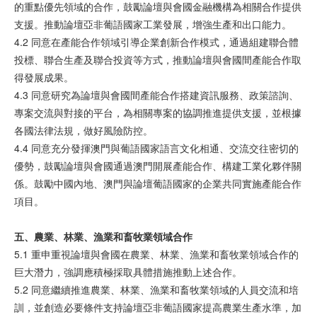
的重點優先領域的合作，鼓勵論壇與會國金融機構為相關合作提供
支援。推動論壇亞非葡語國家工業發展，增強生產和出口能力。
4.2 同意在產能合作領域引導企業創新合作模式，通過組建聯合體
投標、聯合生產及聯合投資等方式，推動論壇與會國間產能合作取
得發展成果。
4.3 同意研究為論壇與會國間產能合作搭建資訊服務、政策諮詢、
專案交流與對接的平台，為相關專案的協調推進提供支援，並根據
各國法律法規，做好風險防控。
4.4 同意充分發揮澳門與葡語國家語言文化相通、交流交往密切的
優勢，鼓勵論壇與會國通過澳門開展產能合作、構建工業化夥伴關
係。鼓勵中國內地、澳門與論壇葡語國家的企業共同實施產能合作
項目。
五、農業、林業、漁業和畜牧業領域合作
5.1 重申重視論壇與會國在農業、林業、漁業和畜牧業領域合作的
巨大潛力，強調應積極採取具體措施推動上述合作。
5.2 同意繼續推進農業、林業、漁業和畜牧業領域的人員交流和培
訓，並創造必要條件支持論壇亞非葡語國家提高農業生產水準，加