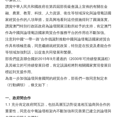
讚賞中華人民共和國政府在第四屆部長級會議上宣佈的有關在金
融、農業、教育、科技、人力資源、衛生等領域深化與論壇葡語國
家經貿合作的八項舉措，並高興地看到這些措施得到了圓滿落實。
讚賞澳門特別行政區政府為論壇開展活動所給予的支持，肯定澳門
作為中國與論壇葡語國家商貿合作服務平台的作用在不斷加強。
注意到中國“一帶一路”合作倡議對推動中國與論壇葡語國家經貿合
作具有積極意義，同意繼續就經貿政策，特別是在投資及產能合作
等領域加強對話，以促進共同發展和繁榮。
部長們提及聯合國於2015年9月通過的《2030年可持續發展議程》
及其確立的可持續發展目標，肯定該議程將對相關國家實現發展目
標起到支援作用。
為進一步加強論壇與會國間的經貿合作，部長們一致同意制定本
《行動綱領》，條文如下：
一、政府間合作
1.1 充分肯定政府間互訪，包括高層互訪對促進相互協商與合作的
重要性，同意在中葡論壇框架內不斷加強和完善業已建立的論壇與