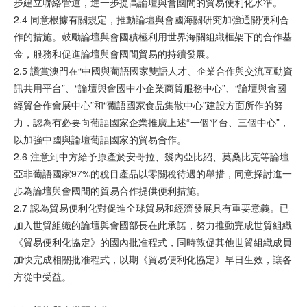
步建立聯絡管道，進一步提高論壇與會國間的貿易便利化水準。
2.4 同意根據有關規定，推動論壇與會國海關研究加強通關便利合
作的措施。鼓勵論壇與會國積極利用世界海關組織框架下的合作基
金，服務和促進論壇與會國間貿易的持續發展。
2.5 讚賞澳門在“中國與葡語國家雙語人才、企業合作與交流互動資
訊共用平台”、“論壇與會國中小企業商貿服務中心”、“論壇與會國
經貿合作會展中心”和“葡語國家食品集散中心”建設方面所作的努
力，認為有必要向葡語國家企業推廣上述“一個平台、三個中心”，
以加強中國與論壇葡語國家的貿易合作。
2.6 注意到中方給予原產於安哥拉、幾內亞比紹、莫桑比克等論壇
亞非葡語國家97%的稅目產品以零關稅待遇的舉措，同意探討進一
步為論壇與會國間的貿易合作提供便利措施。
2.7 認為貿易便利化對促進全球貿易和經濟發展具有重要意義。已
加入世貿組織的論壇與會國部長在此承諾，努力推動完成世貿組織
《貿易便利化協定》的國內批准程式，同時敦促其他世貿組織成員
加快完成相關批准程式，以期《貿易便利化協定》早日生效，讓各
方從中受益。