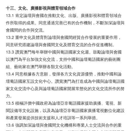
十三、文化、廣播影視與體育領域合作
13.1 肯定論壇與會國在推動文化、出版、廣播影視和體育領域合
作所取得的成果。同意通過完善已有的合作機制，不斷加深論壇與
會國間的合作與交流。
13.2 重申文化及體育對論壇與會國間經貿合作發展的重要作用，
同意研究搭建論壇與會國間文化及體育交流的合作促進機制。
13.3 讚賞澳門每年舉辦中國與葡語國家文化週。鼓勵論壇與會國
以澳門為平台加強文化交流，支持中國和論壇葡語國家的藝術團
組、藝術家在澳門舉辦各類文化活動。
13.4 同意根據各方意願，發揮各方文化資源優勢，推動中國和論
壇葡語國家互設文化中心。讚賞澳門為打造成為中國與論壇葡語國
家文化交流中心及與論壇葡語國家開展常態化的文化交流所作的努
力。
13.5 積極評價中國政府為論壇亞非葡語國家援助廣播、電視、新
聞設備等文化設施，以及為論壇亞非葡語國家廣播電視數位化建設
和產業發展提供技術支援和人才培訓等一系列舉措。
13.6 強調加深論壇與會國間文化機構和專業人士交流與合作的重