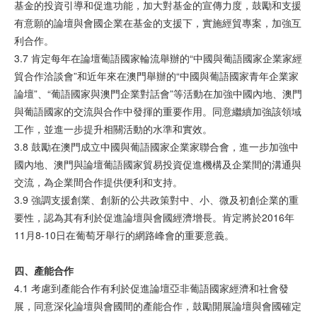
基金的投資引導和促進功能，加大對基金的宣傳力度，鼓勵和支援
有意願的論壇與會國企業在基金的支援下，實施經貿專案，加強互
利合作。
3.7 肯定每年在論壇葡語國家輪流舉辦的“中國與葡語國家企業家經
貿合作洽談會”和近年來在澳門舉辦的“中國與葡語國家青年企業家
論壇”、“葡語國家與澳門企業對話會”等活動在加強中國內地、澳門
與葡語國家的交流與合作中發揮的重要作用。同意繼續加強該領域
工作，並進一步提升相關活動的水準和實效。
3.8 鼓勵在澳門成立中國與葡語國家企業家聯合會，進一步加強中
國內地、澳門與論壇葡語國家貿易投資促進機構及企業間的溝通與
交流，為企業間合作提供便利和支持。
3.9 強調支援創業、創新的公共政策對中、小、微及初創企業的重
要性，認為其有利於促進論壇與會國經濟增長。肯定將於2016年
11月8-10日在葡萄牙舉行的網路峰會的重要意義。
四、產能合作
4.1 考慮到產能合作有利於促進論壇亞非葡語國家經濟和社會發
展，同意深化論壇與會國間的產能合作，鼓勵開展論壇與會國確定