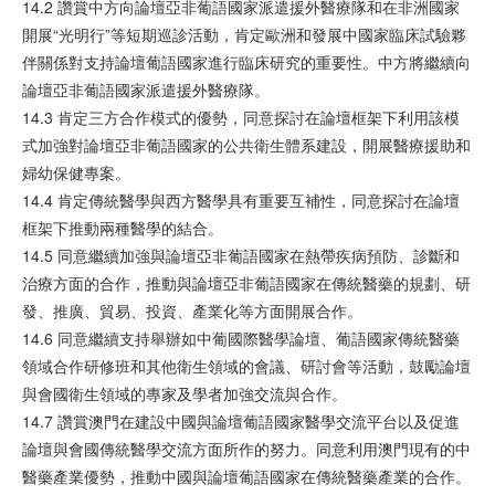
14.2 讚賞中方向論壇亞非葡語國家派遣援外醫療隊和在非洲國家
開展“光明行”等短期巡診活動，肯定歐洲和發展中國家臨床試驗夥
伴關係對支持論壇葡語國家進行臨床研究的重要性。中方將繼續向
論壇亞非葡語國家派遣援外醫療隊。
14.3 肯定三方合作模式的優勢，同意探討在論壇框架下利用該模
式加強對論壇亞非葡語國家的公共衛生體系建設，開展醫療援助和
婦幼保健專案。
14.4 肯定傳統醫學與西方醫學具有重要互補性，同意探討在論壇
框架下推動兩種醫學的結合。
14.5 同意繼續加強與論壇亞非葡語國家在熱帶疾病預防、診斷和
治療方面的合作，推動與論壇亞非葡語國家在傳統醫藥的規劃、研
發、推廣、貿易、投資、產業化等方面開展合作。
14.6 同意繼續支持舉辦如中葡國際醫學論壇、葡語國家傳統醫藥
領域合作研修班和其他衛生領域的會議、研討會等活動，鼓勵論壇
與會國衛生領域的專家及學者加強交流與合作。
14.7 讚賞澳門在建設中國與論壇葡語國家醫學交流平台以及促進
論壇與會國傳統醫學交流方面所作的努力。同意利用澳門現有的中
醫藥產業優勢，推動中國與論壇葡語國家在傳統醫藥產業的合作。