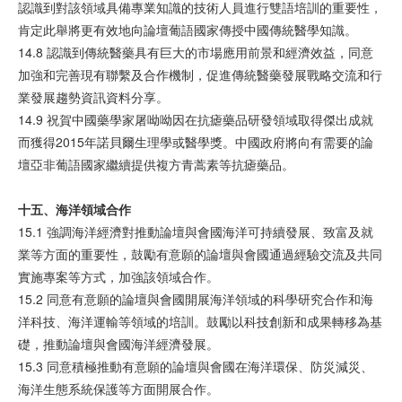
認識到對該領域具備專業知識的技術人員進行雙語培訓的重要性，
肯定此舉將更有效地向論壇葡語國家傳授中國傳統醫學知識。
14.8 認識到傳統醫藥具有巨大的市場應用前景和經濟效益，同意
加強和完善現有聯繫及合作機制，促進傳統醫藥發展戰略交流和行
業發展趨勢資訊資料分享。
14.9 祝賀中國藥學家屠呦呦因在抗瘧藥品研發領域取得傑出成就
而獲得2015年諾貝爾生理學或醫學獎。中國政府將向有需要的論
壇亞非葡語國家繼續提供複方青蒿素等抗瘧藥品。
十五、海洋領域合作
15.1 強調海洋經濟對推動論壇與會國海洋可持續發展、致富及就
業等方面的重要性，鼓勵有意願的論壇與會國通過經驗交流及共同
實施專案等方式，加強該領域合作。
15.2 同意有意願的論壇與會國開展海洋領域的科學研究合作和海
洋科技、海洋運輸等領域的培訓。鼓勵以科技創新和成果轉移為基
礎，推動論壇與會國海洋經濟發展。
15.3 同意積極推動有意願的論壇與會國在海洋環保、防災減災、
海洋生態系統保護等方面開展合作。