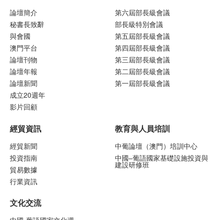
論壇簡介
第六屆部長級會議
秘書長致辭
部長級特別會議
與會國
第五屆部長級會議
澳門平台
第四屆部長級會議
論壇刊物
第三屆部長級會議
論壇年報
第二屆部長級會議
論壇新聞
第一屆部長級會議
成立20週年
影片回顧
經貿資訊
教育與人員培訓
經貿新聞
中葡論壇（澳門）培訓中心
投資指南
中國–葡語國家基礎設施投資與
建設研修班
貿易數據
行業資訊
文化交流
中國-葡語國家文化週