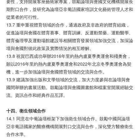
要性，支持開展客座藝術家專案，鼓勵論壇與會國文化機構開展長
期對口合作，並研究為論壇亞非葡語國家培訓文化藝術管理人才和
從業者的可行性。
13.7 重申重視體育領域的合作，通過政府及非政府的體育組織，
促進論壇與會國在體育賽事、體育訓練、反運動禁藥、運動醫學、
體育倫理學及運動場館建設等相關體育發展領域加強交流，加深論
壇與會國對彼此政策及實際情況的相互瞭解。
13.8 祝賀巴西成功舉辦2016年里約熱內盧夏季奧運會和殘奧會，
願以2016年里約熱內盧夏季奧運會和2022年北京冬季奧運會為契
機，進一步加強論壇與會國體育領域的交流與合作。
13.9 建議加強出版和文學領域的交流，加大力度參與在論壇與會
國間舉辦的書展活動。鼓勵論壇與會國圖書館和檔案室開展經驗交
流、資訊合作和經典作品互譯。
十四、衛生領域合作
14.1 同意在中葡論壇框架下加強衛生領域合作。鼓勵中國與論壇
亞非葡語國家的醫療機構開展對口交流與合作，深化雙方醫療衛生
合作水準。