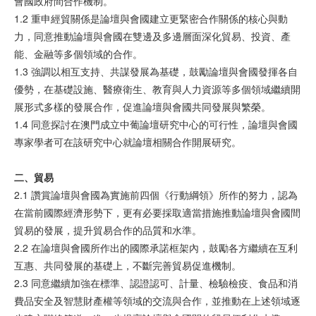
會國政府間合作機制。
1.2 重申經貿關係是論壇與會國建立更緊密合作關係的核心與動
力，同意推動論壇與會國在雙邊及多邊層面深化貿易、投資、產
能、金融等多個領域的合作。
1.3 強調以相互支持、共謀發展為基礎，鼓勵論壇與會國發揮各自
優勢，在基礎設施、醫療衛生、教育與人力資源等多個領域繼續開
展形式多樣的發展合作，促進論壇與會國共同發展與繁榮。
1.4 同意探討在澳門成立中葡論壇研究中心的可行性，論壇與會國
專家學者可在該研究中心就論壇相關合作開展研究。
二、貿易
2.1 讚賞論壇與會國為實施前四個《行動綱領》所作的努力，認為
在當前國際經濟形勢下，更有必要採取適當措施推動論壇與會國間
貿易的發展，提升貿易合作的品質和水準。
2.2 在論壇與會國所作出的國際承諾框架內，鼓勵各方繼續在互利
互惠、共同發展的基礎上，不斷完善貿易促進機制。
2.3 同意繼續加強在標準、認證認可、計量、檢驗檢疫、食品和消
費品安全及智慧財產權等領域的交流與合作，並推動在上述領域逐