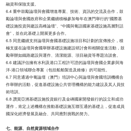
融資和保險支援。
6.4 重申鼓勵論壇與會國增進專案、技術、資訊的交流及合作，鼓
勵論壇與會國政府和企業繼續積極參加每年在澳門舉行的“國際基
礎設施投資與建設高峰論壇”、“中國與葡語國家基礎設施高層對話
會”，並在此基礎上開展更多合作。
6.5 同意繼續支持論壇與會國基礎設施項目和計劃的宣傳推介，積
極支援在論壇與會國舉辦基礎設施建設研討會和相關促進活動，鼓
勵舉辦如鐵路建設與運作、清潔能源、項目融資等專題洽談會。
6.6 建議評估擁有水利及港口工程許可證的論壇與會國企業參與海
洋-港口領域聯合專案（包括船舶製造及維修）的可能性。
6.7 同意通過中葡論壇（澳門）培訓中心與論壇與會國培訓機構合
作舉辦的活動，促進基礎設施公共管理機構的能力建設及其人員技
術培訓。
6.8 讚賞亞洲基礎設施投資銀行及金磚國家開發銀行的設立和成功
運作，肯定上述機構在推動基礎設施互聯互通的基礎上，促進成員
國深化經濟發展及融合、共同應對挑戰的努力。
七、能源、自然資源領域合作