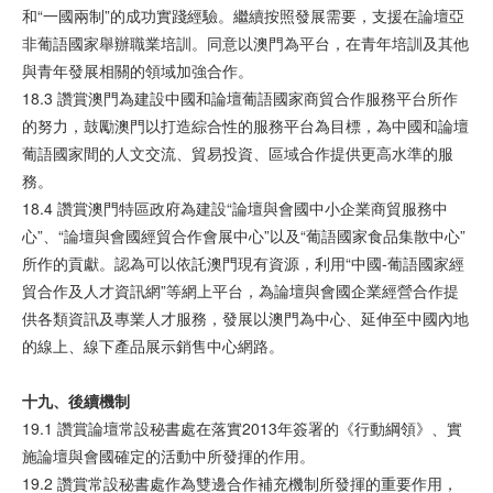
和“一國兩制”的成功實踐經驗。繼續按照發展需要，支援在論壇亞
非葡語國家舉辦職業培訓。同意以澳門為平台，在青年培訓及其他
與青年發展相關的領域加強合作。
18.3 讚賞澳門為建設中國和論壇葡語國家商貿合作服務平台所作
的努力，鼓勵澳門以打造綜合性的服務平台為目標，為中國和論壇
葡語國家間的人文交流、貿易投資、區域合作提供更高水準的服
務。
18.4 讚賞澳門特區政府為建設“論壇與會國中小企業商貿服務中
心”、“論壇與會國經貿合作會展中心”以及“葡語國家食品集散中心”
所作的貢獻。認為可以依託澳門現有資源，利用“中國-葡語國家經
貿合作及人才資訊網”等網上平台，為論壇與會國企業經營合作提
供各類資訊及專業人才服務，發展以澳門為中心、延伸至中國內地
的線上、線下產品展示銷售中心網路。
十九、後續機制
19.1 讚賞論壇常設秘書處在落實2013年簽署的《行動綱領》、實
施論壇與會國確定的活動中所發揮的作用。
19.2 讚賞常設秘書處作為雙邊合作補充機制所發揮的重要作用，