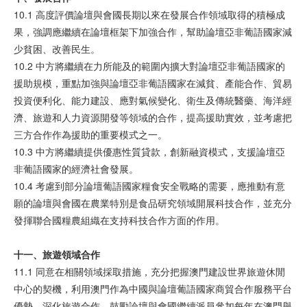
10.1 高度評價論壇與會國長期以來在發展合作領域取得的積極成
果，強調應繼續在論壇框架下加強合作，幫助論壇亞非葡語國家減
少貧困、改善民生。
10.2 中方將繼續在力所能及的範圍內擴大對論壇亞非葡語國家的
援助規模，重點加強與論壇亞非葡語國家在減貧、產能合作、貿易
投資便利化、能力建設、應對氣候變化、衛生及傳統醫藥、海洋經
濟、旅遊和人力資源開發等領域的合作，提高援助實效，並考慮把
三方合作作為援助的重要模式之一。
10.3 中方將繼續提供優惠性質貸款，創新融資模式，支援論壇亞
非葡語國家的經濟社會發展。
10.4 考慮到部分論壇葡語國家糧食安全戰略的需要，應推動有意
願的論壇與會國在農業特別是食品研究領域開展科技合作，並充分
發揮聯合國糧農組織在支持科技合作方面的作用。
十一、旅遊領域合作
11.1 同意在相關領域採取措施，充分把握澳門建設世界旅遊休閒
中心的契機，利用澳門作為中國與論壇葡語國家商貿合作服務平台
優勢，深化旅遊合作。鼓勵論壇與會國繼續派員參加每年在澳門舉