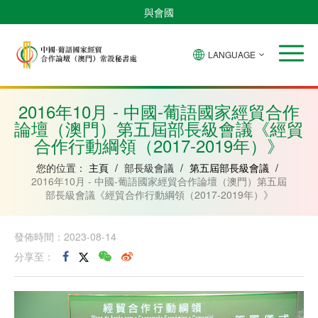
與會國
LANGUAGE
安
巴
佛
中
幾
赤
莫
葡
聖
東
哥
西
得
國
內
道
桑
萄
多
帝
拉
角
亞
幾
比
牙
美
汶
2016年10月 - 中國-葡語國家經貿合作
比
內
克
和
論壇（澳門）第五屆部長級會議《經貿
紹
亞
普
林
合作行動綱領（2017-2019年）》
西
比
您的位置：
主頁
/
部長級會議
/
第五屆部長級會議
/
2016年10月 - 中國-葡語國家經貿合作論壇（澳門）第五屆
部長級會議《經貿合作行動綱領（2017-2019年）》
發佈時間：2023-08-14
分享至：