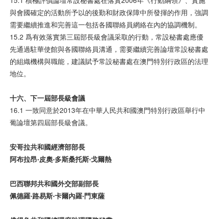
15.1 積極評價論壇常設秘書處在落實2006年《行動綱領》、實施
與會國確定的活動所予以的後勤和財政保障中所發揮的作用，強調
需要繼續推進和完善這一包括各國聯絡員網絡在內的協調機制。
15.2 爲有效落實第三屆部長級會議采取的行動，常設秘書處應優
先通過駐華使館與各國聯絡員溝通，需要繼續完善論壇常設秘書處
的組織機構與職能，建議賦予常設秘書處在澳門特別行政區的法理
地位。
十六、下一屆部長級會議
16.1 一致同意於2013年在中華人民共和國澳門特別行政區舉行中
葡論壇第四屆部長級會議。
安哥拉共和國經濟部部長
阿布拉昂‧皮奧‧多斯桑托斯‧戈爾熱
巴西聯邦共和國外交部副部長
佩德羅‧路易斯‧卡爾內羅‧門東薩