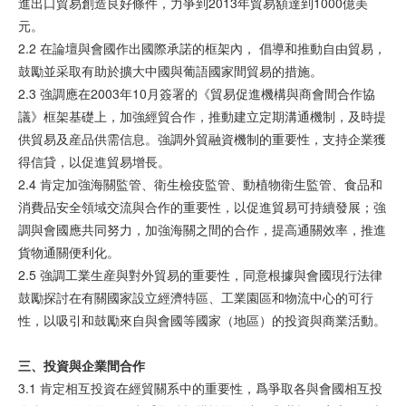
進出口貿易創造良好條件，力爭到2013年貿易額達到1000億美
元。
2.2 在論壇與會國作出國際承諾的框架內， 倡導和推動自由貿易，
鼓勵並采取有助於擴大中國與葡語國家間貿易的措施。
2.3 強調應在2003年10月簽署的《貿易促進機構與商會間合作協
議》框架基礎上，加強經貿合作，推動建立定期溝通機制，及時提
供貿易及産品供需信息。強調外貿融資機制的重要性，支持企業獲
得信貸，以促進貿易增長。
2.4 肯定加強海關監管、衛生檢疫監管、動植物衛生監管、食品和
消費品安全領域交流與合作的重要性，以促進貿易可持續發展；強
調與會國應共同努力，加強海關之間的合作，提高通關效率，推進
貨物通關便利化。
2.5 強調工業生産與對外貿易的重要性，同意根據與會國現行法律
鼓勵探討在有關國家設立經濟特區、工業園區和物流中心的可行
性，以吸引和鼓勵來自與會國等國家（地區）的投資與商業活動。
三、投資與企業間合作
3.1 肯定相互投資在經貿關系中的重要性，爲爭取各與會國相互投