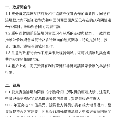
一、政府間合作
1.1 充分肯定高層互訪對於相互協商與促進合作的重要性，同意在
論壇框架內不斷加強和完善中國與葡語國家業已存在的政府間雙邊
合作機制，推動與會國間高層互訪。
1.2 重申經貿關系是論壇與會國現有關系的基礎與動力，一致同意
推動並發展與會國雙邊及多邊層面的經貿關系，特別是貿易、投
資、旅遊、運輸等領域的合作。
1.3 注意到政府間合作不應局限於經貿領域，還可以擴展到與會國
共同關注的相關領域。
1.4 鑒於上述，高度贊賞有利於亞洲和非洲葡語國家發展的舉措和
行動。
二、貿易
2.1 贊賞實施論壇前兩個《行動綱領》所取得的顯著成績，注意到
中國與葡語國家間貿易快速發展的事實，貿易規模逐年擴大，
2008年更突破770億美元。認爲雙方貿易仍具有很大增長潛力，發
展貿易符合各方需要，同意采取積極措施爲擴大中國與葡語國家間