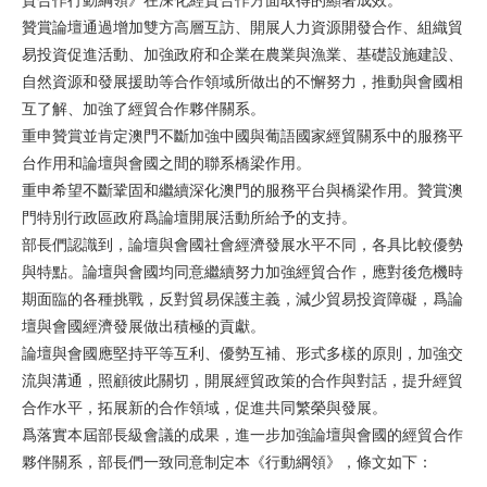
贊賞論壇通過增加雙方高層互訪、開展人力資源開發合作、組織貿
易投資促進活動、加強政府和企業在農業與漁業、基礎設施建設、
自然資源和發展援助等合作領域所做出的不懈努力，推動與會國相
互了解、加強了經貿合作夥伴關系。
重申贊賞並肯定澳門不斷加強中國與葡語國家經貿關系中的服務平
台作用和論壇與會國之間的聯系橋梁作用。
重申希望不斷鞏固和繼續深化澳門的服務平台與橋梁作用。贊賞澳
門特別行政區政府爲論壇開展活動所給予的支持。
部長們認識到，論壇與會國社會經濟發展水平不同，各具比較優勢
與特點。論壇與會國均同意繼續努力加強經貿合作，應對後危機時
期面臨的各種挑戰，反對貿易保護主義，減少貿易投資障礙，爲論
壇與會國經濟發展做出積極的貢獻。
論壇與會國應堅持平等互利、優勢互補、形式多樣的原則，加強交
流與溝通，照顧彼此關切，開展經貿政策的合作與對話，提升經貿
合作水平，拓展新的合作領域，促進共同繁榮與發展。
爲落實本屆部長級會議的成果，進一步加強論壇與會國的經貿合作
夥伴關系，部長們一致同意制定本《行動綱領》，條文如下：