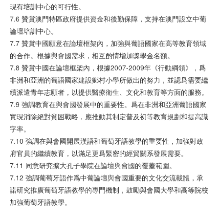
現有培訓中心的可行性。
7.6 贊賞澳門特區政府提供資金和後勤保障，支持在澳門設立中葡
論壇培訓中心。
7.7 贊賞中國願意在論壇框架內，加強與葡語國家在高等教育領域
的合作。根據與會國需求，相互酌情增加獎學金名額。
7.8 贊賞中國在論壇框架內，根據2007-2009年《行動綱領》，爲
非洲和亞洲的葡語國家建設鄉村小學所做出的努力，並認爲需要繼
續派遣青年志願者，以提供醫療衛生、文化和教育等方面的服務。
7.9 強調教育在與會國發展中的重要性。爲在非洲和亞洲葡語國家
實現消除絕對貧困戰略，應推動其制定普及初等教育規劃和提高識
字率。
7.10 強調在與會國開展漢語和葡萄牙語教學的重要性，加強對政
府官員的繼續教育，以滿足更爲緊密的經貿關系發展需要。
7.11 同意研究擴大孔子學院在論壇與會國的覆蓋範圍。
7.12 強調葡萄牙語作爲中葡論壇與會國重要的文化交流載體，承
諾研究推廣葡萄牙語教學的專門機制，鼓勵與會國大學和高等院校
加強葡萄牙語教學。