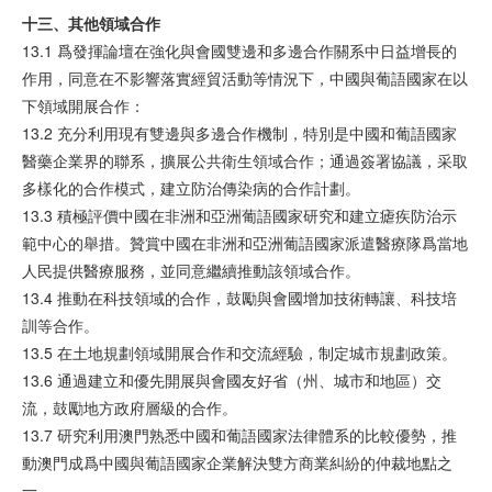
十三、其他領域合作
13.1 爲發揮論壇在強化與會國雙邊和多邊合作關系中日益增長的
作用，同意在不影響落實經貿活動等情況下，中國與葡語國家在以
下領域開展合作：
13.2 充分利用現有雙邊與多邊合作機制，特別是中國和葡語國家
醫藥企業界的聯系，擴展公共衛生領域合作；通過簽署協議，采取
多樣化的合作模式，建立防治傳染病的合作計劃。
13.3 積極評價中國在非洲和亞洲葡語國家研究和建立瘧疾防治示
範中心的舉措。贊賞中國在非洲和亞洲葡語國家派遣醫療隊爲當地
人民提供醫療服務，並同意繼續推動該領域合作。
13.4 推動在科技領域的合作，鼓勵與會國增加技術轉讓、科技培
訓等合作。
13.5 在土地規劃領域開展合作和交流經驗，制定城市規劃政策。
13.6 通過建立和優先開展與會國友好省（州、城市和地區）交
流，鼓勵地方政府層級的合作。
13.7 研究利用澳門熟悉中國和葡語國家法律體系的比較優勢，推
動澳門成爲中國與葡語國家企業解決雙方商業糾紛的仲裁地點之
一。