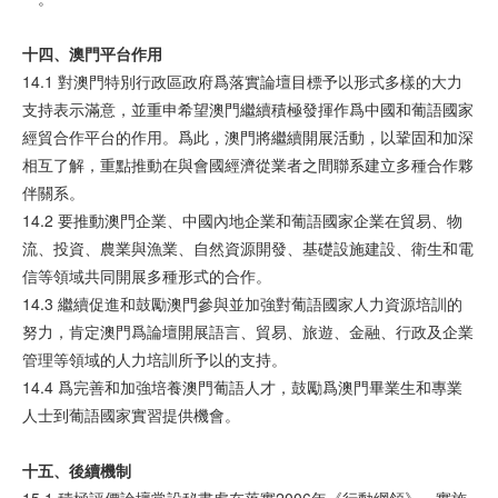
十四、澳門平台作用
14.1 對澳門特別行政區政府爲落實論壇目標予以形式多樣的大力
支持表示滿意，並重申希望澳門繼續積極發揮作爲中國和葡語國家
經貿合作平台的作用。爲此，澳門將繼續開展活動，以鞏固和加深
相互了解，重點推動在與會國經濟從業者之間聯系建立多種合作夥
伴關系。
14.2 要推動澳門企業、中國內地企業和葡語國家企業在貿易、物
流、投資、農業與漁業、自然資源開發、基礎設施建設、衛生和電
信等領域共同開展多種形式的合作。
14.3 繼續促進和鼓勵澳門參與並加強對葡語國家人力資源培訓的
努力，肯定澳門爲論壇開展語言、貿易、旅遊、金融、行政及企業
管理等領域的人力培訓所予以的支持。
14.4 爲完善和加強培養澳門葡語人才，鼓勵爲澳門畢業生和專業
人士到葡語國家實習提供機會。
十五、後續機制