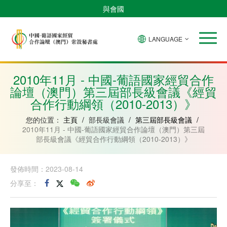
與會國
LANGUAGE
安
巴
佛
中
幾
赤
莫
葡
聖
東
哥
西
得
國
內
道
桑
萄
多
帝
拉
角
亞
幾
比
牙
美
汶
2010年11月 - 中國-葡語國家經貿合作
比
內
克
和
論壇（澳門）第三屆部長級會議《經貿
紹
亞
普
林
合作行動綱領（2010-2013）》
西
比
您的位置：
主頁
/
部長級會議
/
第三屆部長級會議
/
2010年11月 - 中國-葡語國家經貿合作論壇（澳門）第三屆
部長級會議《經貿合作行動綱領（2010-2013）》
發佈時間：2023-08-14
分享至：