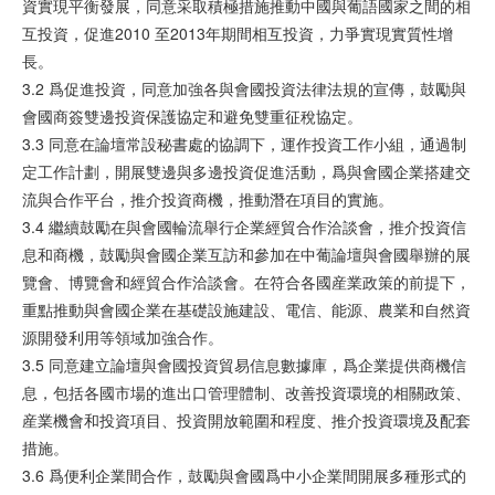
資實現平衡發展，同意采取積極措施推動中國與葡語國家之間的相
互投資，促進2010 至2013年期間相互投資，力爭實現實質性增
長。
3.2 爲促進投資，同意加強各與會國投資法律法規的宣傳，鼓勵與
會國商簽雙邊投資保護協定和避免雙重征稅協定。
3.3 同意在論壇常設秘書處的協調下，運作投資工作小組，通過制
定工作計劃，開展雙邊與多邊投資促進活動，爲與會國企業搭建交
流與合作平台，推介投資商機，推動潛在項目的實施。
3.4 繼續鼓勵在與會國輪流舉行企業經貿合作洽談會，推介投資信
息和商機，鼓勵與會國企業互訪和參加在中葡論壇與會國舉辦的展
覽會、博覽會和經貿合作洽談會。在符合各國産業政策的前提下，
重點推動與會國企業在基礎設施建設、電信、能源、農業和自然資
源開發利用等領域加強合作。
3.5 同意建立論壇與會國投資貿易信息數據庫，爲企業提供商機信
息，包括各國市場的進出口管理體制、改善投資環境的相關政策、
産業機會和投資項目、投資開放範圍和程度、推介投資環境及配套
措施。
3.6 爲便利企業間合作，鼓勵與會國爲中小企業間開展多種形式的