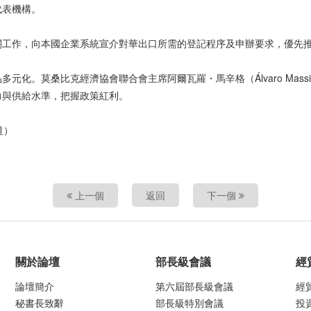
代表機構。
關工作，向本國企業系統宣介對華出口所需的登記程序及申辦要求，優先
化。莫桑比克經濟協會聯合會主席阿爾瓦羅・馬辛格（Álvaro Mass
力與供給水準，把握政策紅利。
道）
上一個
返回
下一個
關於論壇
部長級會議
經
論壇簡介
第六屆部長級會議
經
秘書長致辭
部長級特別會議
投