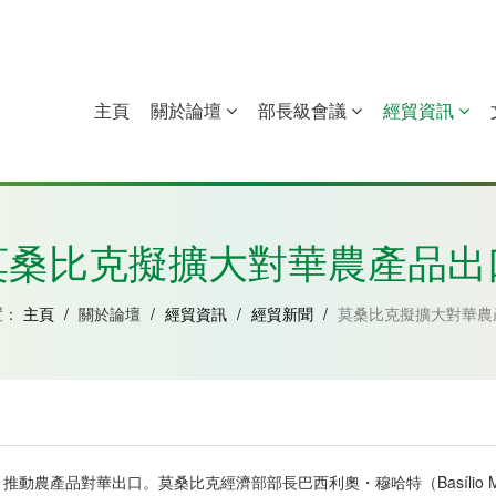
主頁
關於論壇
部長級會議
經貿資訊
中國
幾內亞比紹
赤道幾內亞
莫桑比克
莫桑比克擬擴大對華農產品出
置：
主頁
/
關於論壇
/
經貿資訊
/
經貿新聞
/
莫桑比克擬擴大對華農
農產品對華出口。莫桑比克經濟部部長巴西利奧・穆哈特（Basílio M