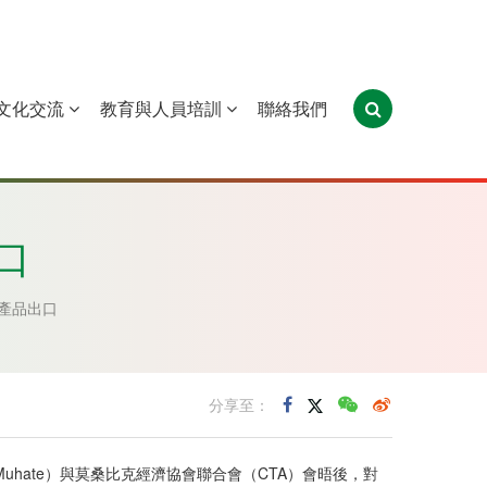
文化交流
教育與人員培訓
聯絡我們
葡萄牙
聖多美和普林西比
東帝汶
口
產品出口
分享至：
uhate）與莫桑比克經濟協會聯合會（CTA）會晤後，對