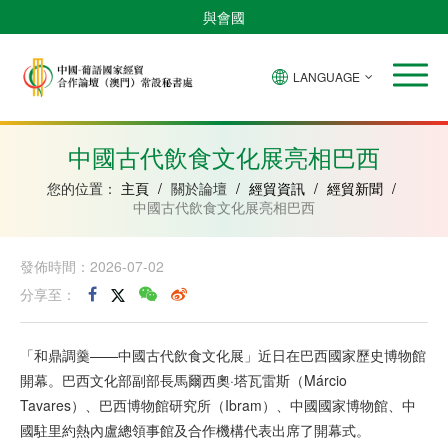
與會國
LANGUAGE
安
巴
佛
中
幾
赤
莫
葡
聖
東
哥
西
得
國
內
道
桑
萄
多
帝
拉
角
亞
幾
比
牙
美
汶
中國古代飲食文化展亮相巴西
比
內
克
和
紹
亞
普
您的位置：
主頁
/
關於論壇
/
經貿資訊
/
經貿新聞
/
林
中國古代飲食文化展亮相巴西
西
比
發佈時間：2026-07-02
分享至：
「和鼎調羹——中國古代飲食文化展」近日在巴西國家歷史博物館
開幕。巴西文化部副部長馬爾西奧·塔瓦雷斯（Márcio
Tavares）、巴西博物館研究所（Ibram）、中國國家博物館、中
國駐里約熱內盧總領事館及合作機構代表出席了開幕式。