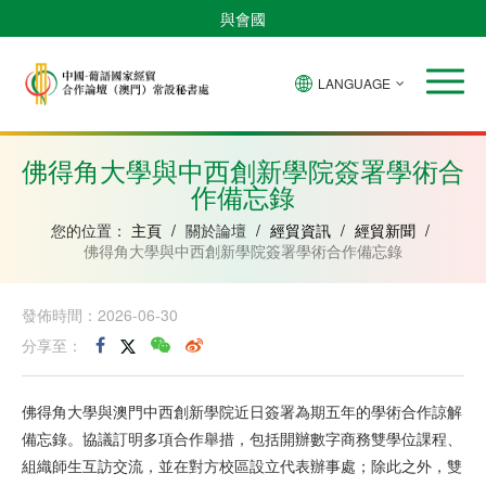
與會國
LANGUAGE
安
巴
佛
中
幾
赤
莫
葡
聖
東
哥
西
得
國
內
道
桑
萄
多
帝
拉
角
亞
幾
比
牙
美
汶
佛得角大學與中西創新學院簽署學術合
比
內
克
和
作備忘錄
紹
亞
普
林
西
您的位置：
主頁
/
關於論壇
/
經貿資訊
/
經貿新聞
/
比
佛得角大學與中西創新學院簽署學術合作備忘錄
發佈時間：2026-06-30
分享至：
佛得角大學與澳門中西創新學院近日簽署為期五年的學術合作諒解
備忘錄。協議訂明多項合作舉措，包括開辦數字商務雙學位課程、
組織師生互訪交流，並在對方校區設立代表辦事處；除此之外，雙