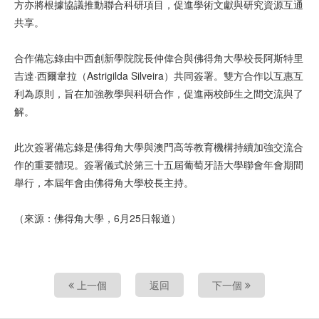
方亦將根據協議推動聯合科研項目，促進學術文獻與研究資源互通
共享。
合作備忘錄由中西創新學院院長仲偉合與佛得角大學校長阿斯特里
吉達·西爾韋拉（Astrigilda Silveira）共同簽署。雙方合作以互惠互
利為原則，旨在加強教學與科研合作，促進兩校師生之間交流與了
解。
此次簽署備忘錄是佛得角大學與澳門高等教育機構持續加強交流合
作的重要體現。簽署儀式於第三十五屆葡萄牙語大學聯會年會期間
舉行，本屆年會由佛得角大學校長主持。
（來源：佛得角大學，6月25日報道）
上一個
返回
下一個