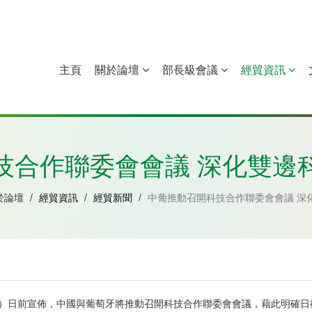
主頁
關於論壇
部長級會議
經貿資訊
中國
幾內亞比紹
赤道幾內亞
莫桑比克
技合作聯委會會議 深化雙邊
於論壇
/
經貿資訊
/
經貿新聞
/
中葡推動召開科技合作聯委會會議 深
exandre）日前宣佈，中國與葡萄牙將推動召開科技合作聯委會會議，藉此