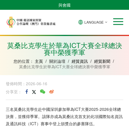
與會國
LANGUAGE
安
巴
佛
中
幾
赤
莫
葡
聖
東
哥
西
得
國
內
道
桑
萄
多
帝
拉
角
亞
幾
比
牙
美
汶
莫桑比克學生於華為ICT大賽全球總決
比
內
克
和
賽中榮獲季軍
紹
亞
普
林
西
您的位置：
主頁
/
關於論壇
/
經貿資訊
/
經貿新聞
/
比
莫桑比克學生於華為ICT大賽全球總決賽中榮獲季軍
發佈時間：2026-06-16
分享至：
三名莫桑比克學生赴中國深圳參加華為ICT大賽2025-2026全球總
決賽，並獲得季軍。該隊亦成為莫桑比克首支於此項國際知名資訊
及通訊科技（ICT）賽事中登上頒獎台的參賽隊伍。