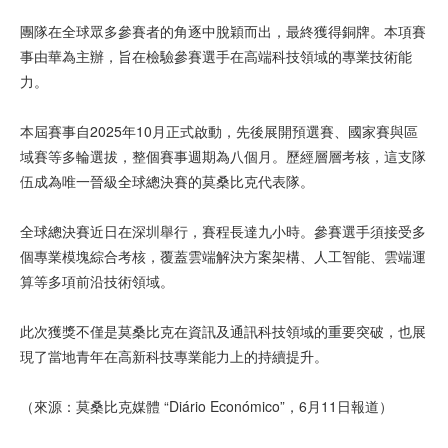
團隊在全球眾多參賽者的角逐中脫穎而出，最終獲得銅牌。本項賽
事由華為主辦，旨在檢驗參賽選手在高端科技領域的專業技術能
力。
本屆賽事自2025年10月正式啟動，先後展開預選賽、國家賽與區
域賽等多輪選拔，整個賽事週期為八個月。歷經層層考核，這支隊
伍成為唯一晉級全球總決賽的莫桑比克代表隊。
全球總決賽近日在深圳舉行，賽程長達九小時。參賽選手須接受多
個專業模塊綜合考核，覆蓋雲端解決方案架構、人工智能、雲端運
算等多項前沿技術領域。
此次獲獎不僅是莫桑比克在資訊及通訊科技領域的重要突破，也展
現了當地青年在高新科技專業能力上的持續提升。
（來源：莫桑比克媒體 “Diário Económico”，6月11日報道）