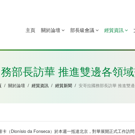
主頁
關於論壇
部長級會議
經貿資訊
中國
幾內亞比紹
赤道幾內亞
莫桑比克
務部長訪華 推進雙邊各領
頁
/
關於論壇
/
經貿資訊
/
經貿新聞
/
安哥拉國務部長訪華 推進雙
Dionísio da Fonseca）於本週一抵達北京，對華展開正式工