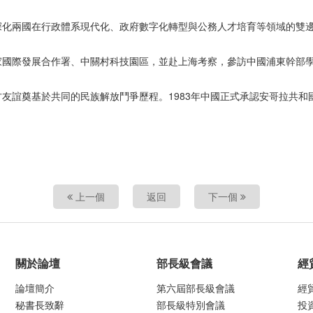
深化兩國在行政體系現代化、政府數字化轉型與公務人才培育等領域的雙
家國際發展合作署、中關村科技園區，並赴上海考察，參訪中國浦東幹部
友誼奠基於共同的民族解放鬥爭歷程。1983年中國正式承認安哥拉共和
上一個
返回
下一個
關於論壇
部長級會議
經
論壇簡介
第六屆部長級會議
經
秘書長致辭
部長級特別會議
投