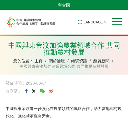
與會國
LANGUAGE
安
巴
佛
中
幾
赤
莫
葡
聖
東
哥
西
得
國
內
道
桑
萄
多
帝
拉
角
亞
幾
比
牙
美
汶
中國與東帝汶加強農業領域合作 共同
比
內
克
和
推動農村發展
紹
亞
普
林
西
您的位置：
主頁
/
關於論壇
/
經貿資訊
/
經貿新聞
/
比
中國與東帝汶加強農業領域合作 共同推動農村發展
發佈時間：2026-06-04
分享至：
中國與東帝汶進一步強化在農業領域的戰略合作，助力當地鄉村現
代化、強化國家糧食安全。