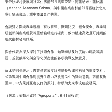
東帝汶鄉村發展與社區住房部部長馬里亞諾・阿薩納米・薩比諾
（Mariano Assanami Sabino）與中國農業農村部部長張柱於北京
舉行雙邊會談，重申雙邊合作共識。
會談雙方圍繞農業種植、畜牧養殖、獸醫防疫、糧食安全、農業科
研創新與農業經貿等重點範疇進行磋商，致力構建高效且可持續的
現代鄉村發展體系。
與會代表亦深入探討了技術合作、知識轉移及制度能力建設等議
題，並就數字化與全球化所衍生的各項挑戰交流意見。
薩比諾部長表示，農業是東帝汶經濟增長與鄉村福祉的重要支柱，
並強調與中國合作對提升生產力及改善民生的關鍵意義。張部長則
重申，中方秉持互惠友好的原則，持續助力東帝汶建設發展。
（來源：葡萄牙媒體 “Agroportal”，6月1日報道）