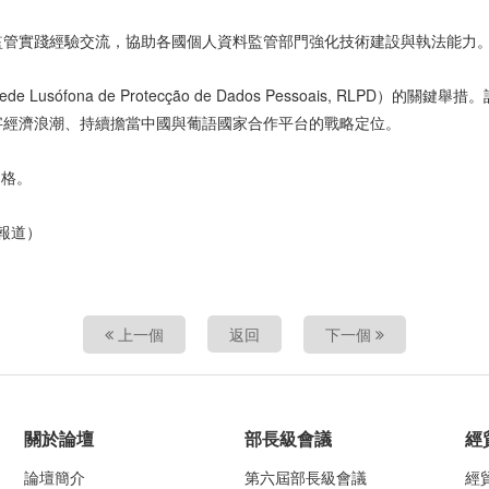
監管實踐經驗交流，協助各國個人資料監管部門強化技術建設與執法能力
ófona de Protecção de Dados Pessoais, RLP
字經濟浪潮、持續擔當中國與葡語國家合作平台的戰略定位。
資格。
8日報道）
上一個
返回
下一個
關於論壇
部長級會議
經
論壇簡介
第六屆部長級會議
經