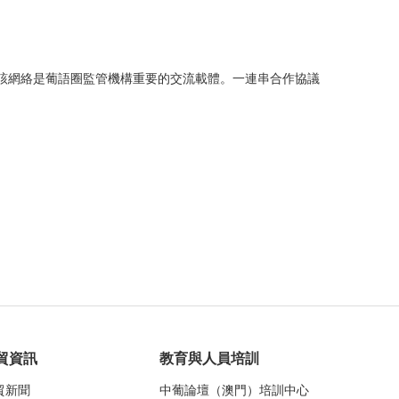
。
D）的關鍵舉措。該網絡是葡語圈監管機構重要的交流載體。一連串合作協議
貿資訊
教育與人員培訓
貿新聞
中葡論壇（澳門）培訓中心