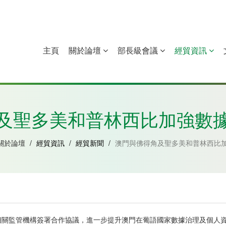
主頁
關於論壇
部長級會議
經貿資訊
中國
幾內亞比紹
赤道幾內亞
莫桑比克
及聖多美和普林西比加強數
關於論壇
/
經貿資訊
/
經貿新聞
/
澳門與佛得角及聖多美和普林西比
相關監管機構簽署合作協議，進一步提升澳門在葡語國家數據治理及個人