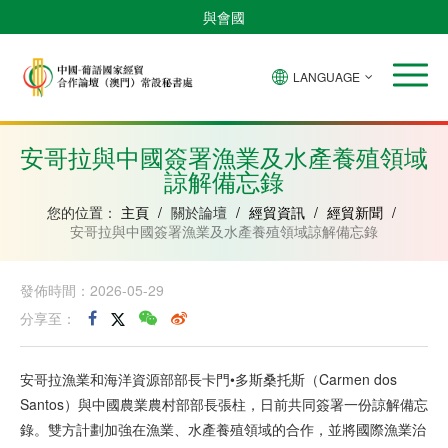
與會國
LANGUAGE
安
巴
佛
中
幾
赤
莫
葡
聖
東
哥
西
得
國
內
道
桑
萄
多
帝
拉
角
亞
幾
比
牙
美
汶
安哥拉與中國簽署漁業及水產養殖領域
比
內
克
和
諒解備忘錄
紹
亞
普
林
西
您的位置：
主頁
/
關於論壇
/
經貿資訊
/
經貿新聞
/
比
安哥拉與中國簽署漁業及水產養殖領域諒解備忘錄
發佈時間：2026-05-29
分享至：
安哥拉漁業和海洋資源部部長卡門•多斯桑托斯（Carmen dos
Santos）與中國農業農村部部長張柱，日前共同簽署一份諒解備忘
錄。雙方計劃加強在漁業、水產養殖領域的合作，並將國際漁業治