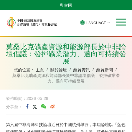
與會國
LANGUAGE
安
巴
佛
中
幾
赤
莫
葡
聖
東
哥
西
得
國
內
道
桑
萄
多
帝
拉
角
亞
幾
比
牙
美
汶
莫桑比克礦產資源和能源部長於中非論
比
內
克
和
壇倡議：發揮礦業潛力、邁向可持續發
紹
亞
普
林
展
西
比
您的位置：
主頁
/
關於論壇
/
經貿資訊
/
經貿新聞
/
莫桑比克礦產資源和能源部長於中非論壇倡議：發揮礦業潛
力、邁向可持續發展
發佈時間：2026-05-28
分享至：
第六屆中非海洋科技論壇近日於中國杭州舉行，本屆論壇以「藍色
夥伴關係：以創新驅動海洋可持續發展」為主題。莫桑比克礦產和