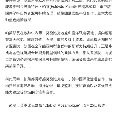
能源部部長埃斯特旺・帕萊(Estêvão Pale)出席開幕式時，重申該
國將堅持自然資源可持續管理，積極開展國際科研合作，並大力推
動藍色經濟發展。
帕萊部長在致辭中表示，莫桑比克地處印度洋戰略要地，境內蘊藏
豐富天然氣、關鍵礦物、石墨、重砂及稀土資源。憑藉得天獨厚的
資源稟賦，該國在全球能源轉型進程中的影響力持續提升，正逐步
成為藍色經濟與全球能源轉型領域的新興力量。部長還強調，開發
自然資源必須採用環保且可持續的技術，確保發展成果能惠及當代
與後世子孫。
與此同時，帕萊部長呼籲莫桑比克進一步與中國深化雙邊合作，積
極拓展在海洋科學、海洋治理、環境監測、技術創新以及氣候適應
能力建設等領域的交流與合作。
（來源：莫桑比克媒體 “Club of Mozambique”，5月25日報道）