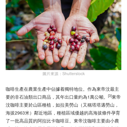
圖片來源：Shutterstock
咖啡生產在農業生產中佔據着獨特地位。作為東帝汶最主
[3]
要的非石油類出口商品，其年出口量約為1萬公噸。
東帝
汶咖啡主要於山區種植，如拉美勞山（又稱塔塔邁勞山，
海拔2963米）鄰近地區，種植區域優越的高海拔條件孕育
了一批高品質的阿拉比卡咖啡豆。東帝汶咖啡主要由小農