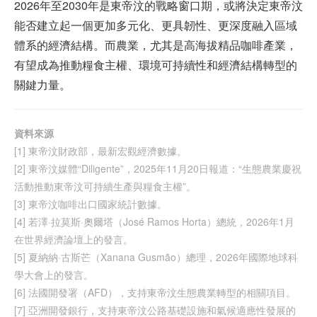
2026年至2030年是東帝汶的戰略窗口期，或將決定東帝汶
能否建立起一個更加多元化、更具韌性、更深度融入區域
體系的經濟結構。而農業，尤其是高海拔精品咖啡產業，
有望成為推動糧食主權、環境可持續性和經濟結構轉型的
關鍵力量。
資料來源
[1] 東帝汶財政部，最新宏觀經濟數據。
[2] 東帝汶媒體“Diligente”，2025年11月20日報道：“生態農業慶祝
活動推動東帝汶可持續生產與糧食主權”。
[3] 東帝汶咖啡出口國家統計數據。
[4] 若澤·拉莫斯·奧爾塔（José Ramos Horta）總統，2026年1月
在世界經濟論壇上的發言。
[5] 夏納納·古斯芒（Xanana Gusmão）總理，2026年國際地球科
學大會上的發言。
[6] 法國開發署（AFD），支持東帝汶生態農業轉型的相關項目。
[7] 亞洲開發銀行，支持東帝汶公路基礎設施和氣候適應性發展的