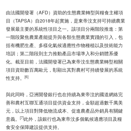
由法國開發署（AFD）資助的生態農業轉型與糧食主權項
目（TAPSA）自2018年起實施，是東帝汶支持可持續農業
發展最主要的系統性項目之一。該項目分兩階段推進：第
一階段聚焦農業產能提升與各類生態農業實踐的引入，包
括有機肥生產、多樣化氣候適應性作物種植以及技術能力
培訓；第二階段則主力推動產品市場準入和分銷體系優
化。截至目前，法國開發署已為東帝汶生態農業轉型相關
項目資助數百萬歐元，彰顯出其對農村可持續發展的系統
[6]
性支持。
與此同時，亞洲開發銀行也在持續為東帝汶的國道網絡完
善和農村互聯互通項目提供資金支持，金額超過數千萬美
元，以上項目對降低物流成本、促進農產品外銷具有關鍵
[7]
意義。
此外，該銀行也為東帝汶多個氣候適應項目及糧
食安全保障建設提供支持。