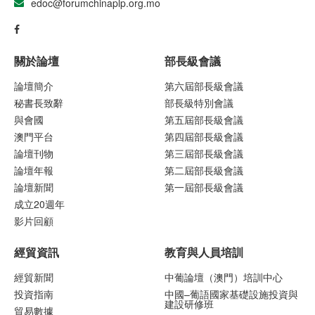
edoc@forumchinaplp.org.mo
關於論壇
部長級會議
論壇簡介
第六屆部長級會議
秘書長致辭
部長級特別會議
與會國
第五屆部長級會議
澳門平台
第四屆部長級會議
論壇刊物
第三屆部長級會議
論壇年報
第二屆部長級會議
論壇新聞
第一屆部長級會議
成立20週年
影片回顧
經貿資訊
教育與人員培訓
經貿新聞
中葡論壇（澳門）培訓中心
投資指南
中國–葡語國家基礎設施投資與
建設研修班
貿易數據