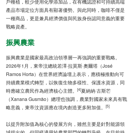
戶種植，較少使用化學添加品，在有機認證和可持續高端
產品市場定位方面具有顯著優勢。與此同時，咖啡不僅是
一種商品，更是兼具經濟價值與民族身份認同意義的重要
戰略資產。
振興農業
振興農業是國家最高政治領導層一再強調的重要戰略。
2026年1月，東帝汶總統若澤·拉莫斯·奧爾塔（José
Ramos Horta）在世界經濟論壇上表示，應積極推動向可
持續農業模式轉型，以恢復生物多樣性、保護水資源，同
[4]
時應確立農民作為經濟核心主體。
夏納納·古斯芒
（Xanana Gusmão）總理也強調，農業對國家未來具有戰
[5]
略意義，東帝汶資源應在境內創造更多附加值。
以提升附加值為核心的發展方向，雖然主要是針對能源領
域提出的，但同樣適用於農業部門的轉型升級。在目前持