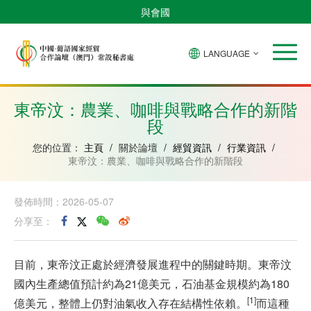
與會國
LANGUAGE
安
巴
佛
中
幾
赤
莫
葡
聖
東
哥
西
得
國
內
道
桑
萄
多
帝
拉
角
亞
幾
比
牙
美
汶
東帝汶：農業、咖啡與戰略合作的新階
比
內
克
和
段
紹
亞
普
林
西
您的位置：
主頁
/
關於論壇
/
經貿資訊
/
行業資訊
/
比
東帝汶：農業、咖啡與戰略合作的新階段
發佈時間：2026-05-07
分享至：
目前，東帝汶正處於經濟發展進程中的關鍵時期。東帝汶
國內生產總值預計約為21億美元，石油基金規模約為180
[1]
億美元，整體上仍對油氣收入存在結構性依賴。
而這種