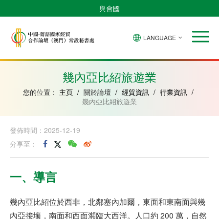
與會國
LANGUAGE
安
巴
佛
中
幾
赤
莫
葡
聖
東
哥
西
得
國
內
道
桑
萄
多
帝
拉
角
亞
幾
比
牙
美
汶
幾內亞比紹旅遊業
比
內
克
和
紹
亞
普
您的位置：
主頁
/
關於論壇
/
經貿資訊
/
行業資訊
/
林
幾內亞比紹旅遊業
西
比
發佈時間：2025-12-19
分享至：
一、
導言
幾內亞比紹位於西非，北鄰塞內加爾，東面和東南面與幾
內亞接壤，南面和西面瀕臨大西洋。人口約 200 萬，自然