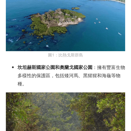
圖1：比熱戈斯群島
坎坦赫斯國家公園和奧蘭戈國家公園
：擁有豐富生物
多樣性的保護區，包括矮河馬、黑猩猩和海龜等物
種。