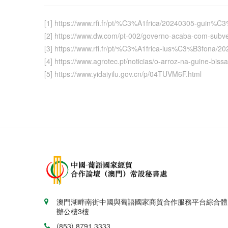
[1] https://www.rfi.fr/pt/%C3%A1frica/20240305-guin%C
[2] https://www.dw.com/pt-002/governo-acaba-com-s
[3] https://www.rfi.fr/pt/%C3%A1frica-lus%C3%B3fon
[4] https://www.agrotec.pt/noticias/o-arroz-na-guine-biss
[5] https://www.yidaiyilu.gov.cn/p/04TUVM6F.html
澳門湖畔南街中國與葡語國家商貿合作服務平台綜合體
辦公樓3樓
(853) 8791 3333