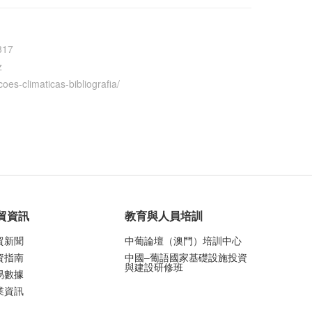
317
z
oes-climaticas-bibliografia/
貿資訊
教育與人員培訓
貿新聞
中葡論壇（澳門）培訓中心
資指南
中國–葡語國家基礎設施投資
與建設研修班
易數據
業資訊