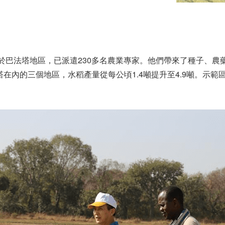
根於巴法塔地區，已派遣230多名農業專家。他們帶來了種子、
內的三個地區，水稻產量從每公頃1.4噸提升至4.9噸。示範