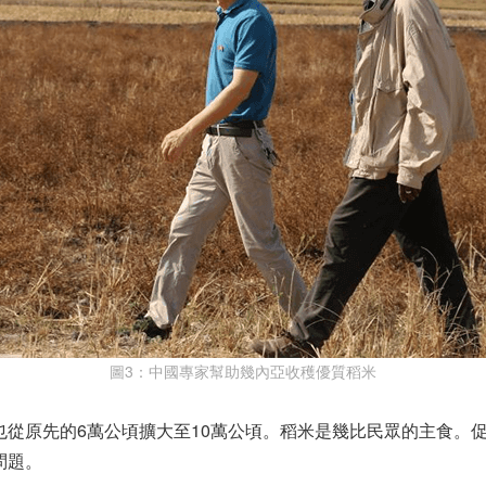
圖3：中國專家幫助幾內亞收穫優質稻米
也從原先的6萬公頃擴大至10萬公頃。稻米是幾比民眾的主食。
問題。