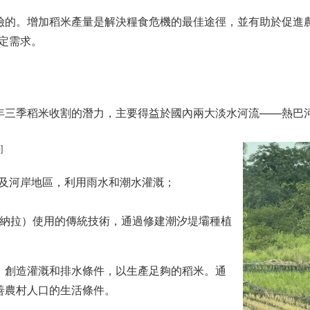
險的。增加稻米產量是解決糧食危機的最佳途徑，並有助於促進
穩定需求。
稻米收割的潛力，主要得益於國內兩大淡水河流——熱巴河（rio G
]
及河岸地區，利用雨水和潮水灌溉；
納拉）使用的傳統技術，通過修建潮汐堤壩種植
，創造灌溉和排水條件，以生產足夠的稻米。通
善農村人口的生活條件。