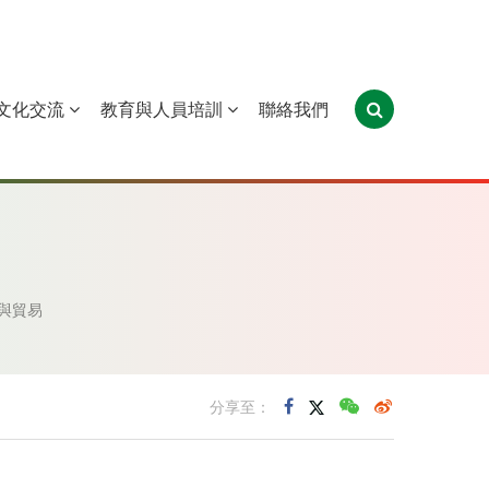
文化交流
教育與人員培訓
聯絡我們
葡萄牙
聖多美和普林西比
東帝汶
與貿易
分享至：