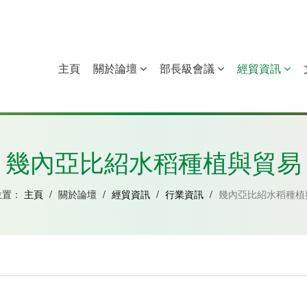
主頁
關於論壇
部長級會議
經貿資訊
中國
幾內亞比紹
赤道幾內亞
莫桑比克
幾內亞比紹水稻種植與貿易
位置：
主頁
/
關於論壇
/
經貿資訊
/
行業資訊
/
幾內亞比紹水稻種植