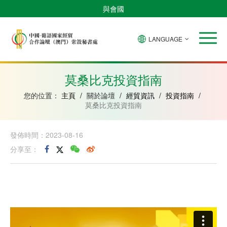
與會國
LANGUAGE
安
巴
佛
中
幾
赤
莫
葡
聖
東
哥
西
得
國
內
道
桑
萄
多
帝
拉
角
亞
幾
比
牙
美
汶
莫桑比克投資指南
比
內
克
和
紹
亞
普
您的位置：
主頁
/
關於論壇
/
經貿資訊
/
投資指南
/
林
莫桑比克投資指南
西
比
發佈時間：2023-08-16
分享至：