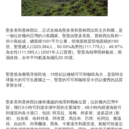
聖多美和普林西比，正式名稱為聖多美和普林西比民主共和國，是
一個位於幾內亞灣的小島國家。聖普由聖多美島、普林西比島和一
些小島組成，總面積1001平方公裏，領海面積是陸地面積的160
倍。聖普總人口223,364人，50.03%為男性(111,779人)，49.97%
為女性(111,585人) (2021年人口普查)。聖普為熱帶雨林氣候，潮
濕炎熱，全年平均氣溫為攝氏22-30度。
聖普曾為葡萄牙殖民地，19世紀以種植可可和咖啡為主，是當時全
球最大的可可生產國之一。聖普的可可和咖啡至今仍以優秀的品質
享譽全球 。
聖多美和普林西比擁有優越的地理和戰略位置，位於幾內亞灣中
部，飛行3小時可到達非洲中部的主要城市，48小時內經過海路可
到達區內各大港口，包括: 阿克拉、洛梅、柯多努、波多諾伏 (新
港) 、拉各斯、哈科特港、阿布賈、馬拉布、巴塔、杜阿拉、雅溫
得、自由市、尚蒂爾港、黑角、卡賓達市和羅安達。船舶可快速沿
非洲海岸經海路從北到南，且船期固定，因此，擁有得天獨厚的條