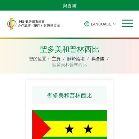
與會國
LANGUAGE
安
巴
佛
中
幾
赤
莫
葡
聖
東
哥
西
得
國
內
道
桑
萄
多
帝
拉
角
亞
幾
比
牙
美
汶
聖多美和普林西比
比
內
克
和
紹
亞
普
您的位置：
主頁
/
關於論壇
/
與會國
/
林
聖多美和普林西比
西
比
聖多美和普林西比