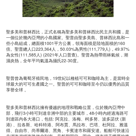
聖多美和普林西比，正式名稱為聖多美和普林西比民主共和國，是
一個位於幾內亞灣的小島國家。聖普由聖多美島、普林西比島和一
些小島組成，總面積1001平方公裏，領海面積是陸地面積的160
倍。聖普總人口223,364人，50.03%為男性(111,779人)，49.97%
為女性(111,585人) (2021年人口普查)。聖普為熱帶雨林氣候，潮
濕炎熱，全年平均氣溫為攝氏22-30度。
聖普曾為葡萄牙殖民地，19世紀以種植可可和咖啡為主，是當時全
球最大的可可生產國之一。聖普的可可和咖啡至今仍以優秀的品質
享譽全球 。
聖多美和普林西比擁有優越的地理和戰略位置，位於幾內亞灣中
部，飛行3小時可到達非洲中部的主要城市，48小時內經過海路可
到達區內各大港口，包括: 阿克拉、洛梅、柯多努、波多諾伏 (新
港) 、拉各斯、哈科特港、阿布賈、馬拉布、巴塔、杜阿拉、雅溫
得、自由市、尚蒂爾港、黑角、卡賓達市和羅安達。船舶可快速沿
非洲海岸經海路從北到南，且船期固定，因此，擁有得天獨厚的條