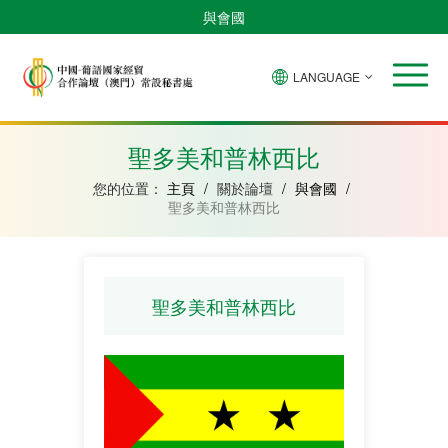
與會國
LANGUAGE
安
巴
佛
中
幾
赤
莫
葡
聖
東
哥
西
得
國
內
道
桑
萄
多
帝
拉
角
亞
幾
比
牙
美
汶
聖多美和普林西比
比
內
克
和
紹
亞
普
您的位置：
主頁
/
關於論壇
/
與會國
/
林
聖多美和普林西比
西
比
聖多美和普林西比