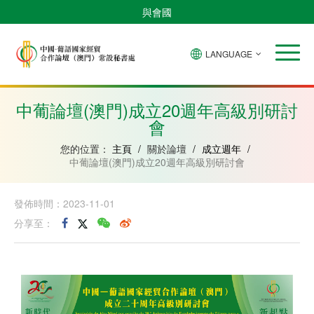
與會國
LANGUAGE
安
巴
佛
中
幾
赤
莫
葡
聖
東
哥
西
得
國
內
道
桑
萄
多
帝
拉
角
亞
幾
比
牙
美
汶
中葡論壇(澳門)成立20週年高級別研討
比
內
克
和
會
紹
亞
普
林
西
您的位置：
主頁
/
關於論壇
/
成立週年
/
比
中葡論壇(澳門)成立20週年高級別研討會
發佈時間：2023-11-01
分享至：