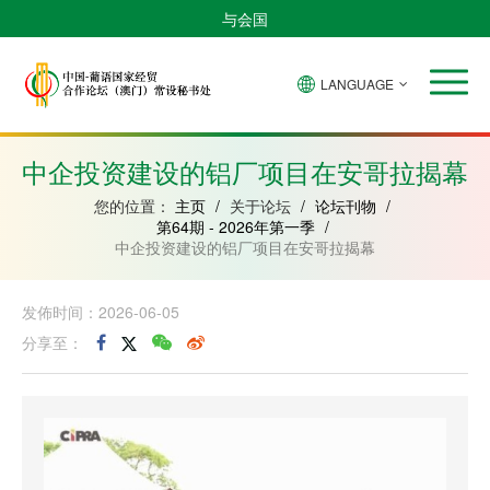
与会国
LANGUAGE
安
巴
佛
中
几
赤
莫
葡
圣
东
哥
西
得
国
內
道
桑
萄
多
帝
拉
角
亚
几
比
牙
美
汶
中企投资建设的铝厂项目在安哥拉揭幕
比
內
克
和
绍
亚
普
您的位置：
主页
/
关于论坛
/
论坛刊物
/
林
第64期 - 2026年第一季
/
西
中企投资建设的铝厂项目在安哥拉揭幕
比
发佈时间：2026-06-05
分享至：