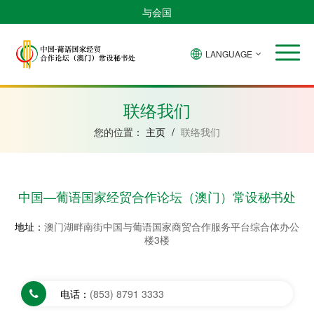
与会国
LANGUAGE
安
巴
佛
中
几
赤
莫
葡
圣
东
哥
西
得
国
內
道
桑
萄
多
帝
拉
角
亚
几
比
牙
美
汶
联络我们
比
內
克
和
绍
亚
普
您的位置：
主页
/
联络我们
林
西
比
中国—葡语国家经贸合作论坛（澳门）常设秘书处
地址：
澳门湖畔南街中国与葡语国家商贸合作服务平台综合体办公
楼3楼
电话：
(853) 8791 3333