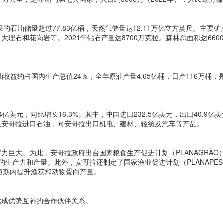
的石油储量超过77.83亿桶，天然气储量达12.11万亿立方英尺。主要矿
理石和花岗岩等。2021年钻石产量达8700万克拉。森林总面积达660
。
收益约占国内生产总值24％，全年原油产量4.65亿桶，日产116万桶，
.4亿美元，同比增长16.3%。其中，中国进口232.5亿美元，出口40.9亿
从安哥拉进口石油，向安哥拉出口机电、建材、轻纺及汽车等产品。
力巨大。为此，安哥拉政府出台国家粮食生产促进计划（PLANAGRÃO
米的生产力和产量。此外，安哥拉还制定了国家渔业促进计划（PLANAPES
在中短期内提升渔获和动物蛋白产量。
达成优势互补的合作伙伴关系。