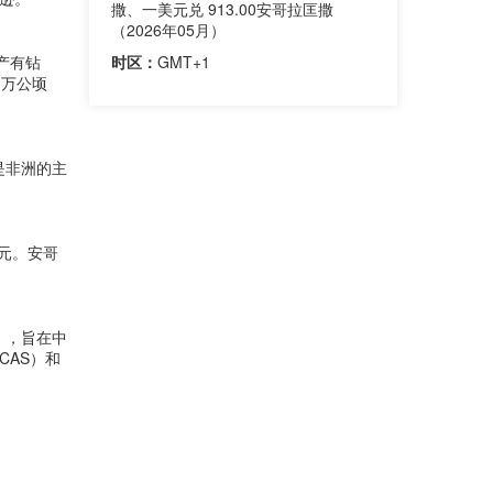
撒、一美元兑 913.00安哥拉匡撒
（2026年05月）
产有钻
时区：
GMT+1
0万公顷
是非洲的主
美元。安哥
），旨在中
CAS）和