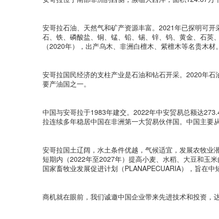
安哥拉石油、天然气和矿产资源丰富。2021年已探明可开采
石、铁、磷酸盐、铜、锰、铅、锡、锌、钨、黄金、石英、大
（2020年），出产乌木、非洲白檀木、紫檀木等名贵木材
安哥拉国民经济的支柱产业是石油和钻石开采。2020年石油
要产油国之一。
中国与安哥拉于1983年建交。2022年中安贸易总额达273
拉连续多年稳居中国在非洲第一大贸易伙伴国。中国主要
安哥拉国土辽阔，水土条件优越，气候适宜，发展农牧业潜
短期内（2022年至2027年）提高小麦、水稻、大豆和玉
国家畜牧业发展促进计划（PLANAPECUARIA），旨
商机就在眼前，我们诚邀中国企业带来先进技术和投资，