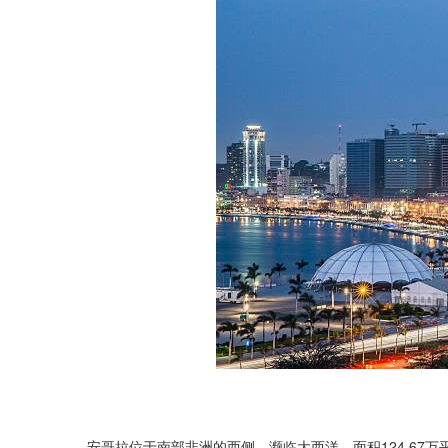
安哥拉位于南部非洲的西侧，濒临大西洋，面积124.67万