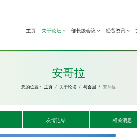
主页
关于论坛
部长级会议
经贸资讯
中国
几內亚比绍
赤道几內亚
莫桑比克
安哥拉
您的位置：
主页
/
关于论坛
/
与会国
/
安哥拉
友情连结
相关消息