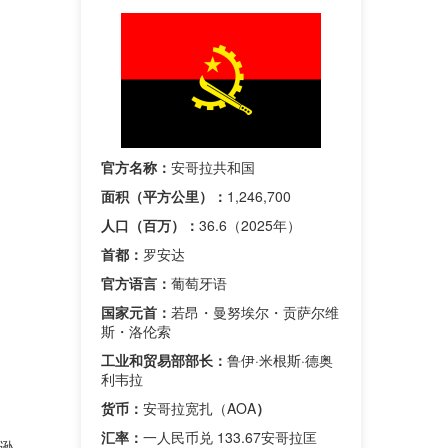
官方名称：
安哥拉共和国
面积（平方公里）：
1,246,700
人口（百万）：
36.6（2025年）
首都：
罗安达
官方语言：
葡萄牙语
国家元首：
若昂・曼努埃尔・贡萨尔维
斯・洛伦索
工业和贸易部部长：
鲁伊·米根斯·德奥
利韦拉
货币：
安哥拉宽扎（AOA
）
汇率：
一人民币兑 133.67安哥拉匡
谦逊。