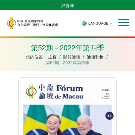
與會國
LANGUAGE
安
巴
佛
中
幾
赤
莫
葡
聖
東
哥
西
得
國
內
道
桑
萄
多
帝
拉
角
亞
幾
比
牙
美
汶
第52期 - 2022年第四季
比
內
克
和
紹
亞
普
您的位置：
主頁
/
關於論壇
/
論壇刊物
/
林
第52期 - 2022年第四季
西
比