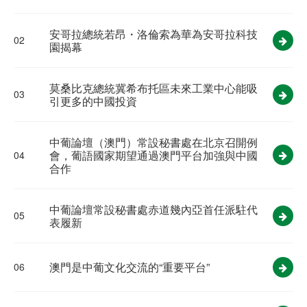
安哥拉總統若昂・洛倫索為華為安哥拉科技
02
園揭幕
莫桑比克總統冀希布托區未來工業中心能吸
03
引更多的中國投資
中葡論壇（澳門）常設秘書處在北京召開例
會，葡語國家期望通過澳門平台加強與中國
04
合作
中葡論壇常設秘書處赤道幾內亞首任派駐代
05
表履新
澳門是中葡文化交流的“重要平台”
06