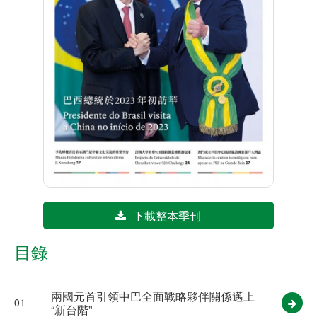
下載整本季刊
目錄
兩國元首引領中巴全面戰略夥伴關係邁上
01
“新台階”