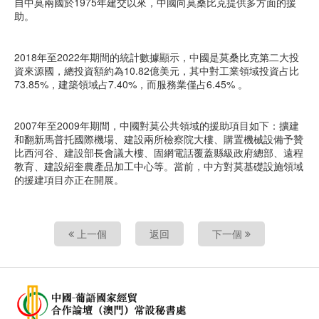
自中莫兩國於1975年建交以來，中國向莫桑比克提供多方面的援
助。
2018年至2022年期間的統計數據顯示，中國是莫桑比克第二大投
資來源國，總投資額約為10.82億美元，其中對工業領域投資占比
73.85%，建築領域占7.40%，而服務業僅占6.45% 。
2007年至2009年期間，中國對莫公共領域的援助項目如下：擴建
和翻新馬普托國際機場、建設兩所檢察院大樓、購置機械設備予贊
比西河谷、建設部長會議大樓、固網電話覆蓋縣級政府總部、遠程
教育、建設紹奎農產品加工中心等。當前，中方對莫基礎設施領域
的援建項目亦正在開展。
上一個
返回
下一個