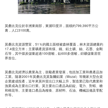
莫桑比克位於非洲東南部，東瀕印度洋，面積約799,390平方公
裏，人口3100萬。
莫桑比克資源豐富，51％的國土面積被森林覆蓋，林木資源總量約
17.4億立方米；主要礦產資源有煤、鐵、鋁土礦、鈾、石墨、金剛
石等，其中煤炭儲量超過100億噸，鈦600多億噸，鉭礦儲量居世
界首位。
莫桑比克經濟以農業為主，鼓勵產業發展，包括加工業和農產品加
工業。隨著2001年莫桑比克莫紮爾鋁業（Mozal）等幾家大型合資
企業建成投產，近年來莫外貿出口大幅上升，製造業已取代農業和
漁業成為主要出口行業。莫主要出口產品為鋁錠、電力、對蝦、糖
和棉花等。主要進口產品為糧食、原材料、石油、機械設備及零配
件等。