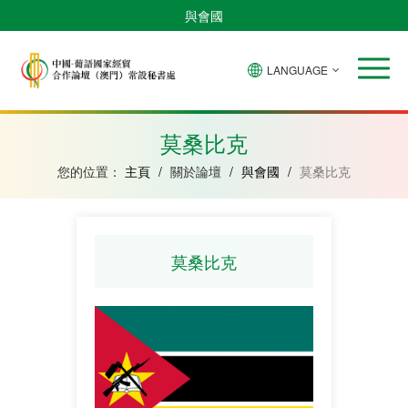
與會國
LANGUAGE
安
巴
佛
中
幾
赤
莫
葡
聖
東
哥
西
得
國
內
道
桑
萄
多
帝
拉
角
亞
幾
比
牙
美
汶
莫桑比克
比
內
克
和
紹
亞
普
您的位置：
主頁
/
關於論壇
/
與會國
/
莫桑比克
林
西
比
莫桑比克