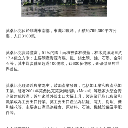
莫桑比克位於非洲東南部，東瀕印度洋，面積約799,390平方公
裏，人口3100萬。
莫桑比克資源豐富，51％的國土面積被森林覆蓋，林木資源總量約
17.4億立方米；主要礦產資源有煤、鐵、鋁土礦、鈾、石墨、金剛
石等，其中煤炭儲量超過100億噸，鈦600多億噸，鉭礦儲量居世
界首位。
莫桑比克經濟以農業為主，鼓勵產業發展，包括加工業和農產品加
工業。隨著2001年莫桑比克莫紮爾鋁業（Mozal）等幾家大型合資
企業建成投產，近年來莫外貿出口大幅上升，製造業已取代農業和
漁業成為主要出口行業。莫主要出口產品為鋁錠、電力、對蝦、糖
和棉花等。主要進口產品為糧食、原材料、石油、機械設備及零配
件等。