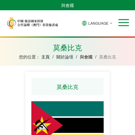
與會國
LANGUAGE
安
巴
佛
中
幾
赤
莫
葡
聖
東
哥
西
得
國
內
道
桑
萄
多
帝
拉
角
亞
幾
比
牙
美
汶
莫桑比克
比
內
克
和
紹
亞
普
您的位置：
主頁
/
關於論壇
/
與會國
/
莫桑比克
林
西
比
莫桑比克