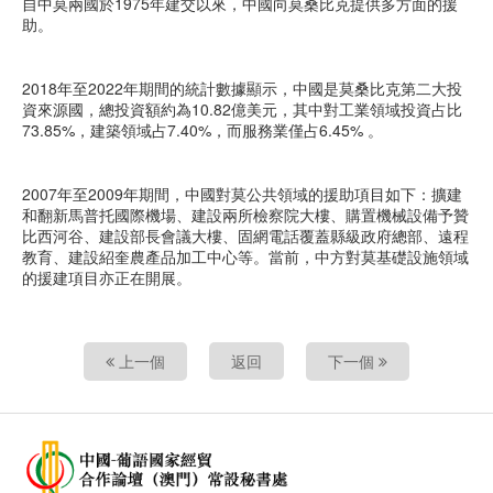
自中莫兩國於1975年建交以來，中國向莫桑比克提供多方面的援
助。
2018年至2022年期間的統計數據顯示，中國是莫桑比克第二大投
資來源國，總投資額約為10.82億美元，其中對工業領域投資占比
73.85%，建築領域占7.40%，而服務業僅占6.45% 。
2007年至2009年期間，中國對莫公共領域的援助項目如下：擴建
和翻新馬普托國際機場、建設兩所檢察院大樓、購置機械設備予贊
比西河谷、建設部長會議大樓、固網電話覆蓋縣級政府總部、遠程
教育、建設紹奎農產品加工中心等。當前，中方對莫基礎設施領域
的援建項目亦正在開展。
上一個
返回
下一個