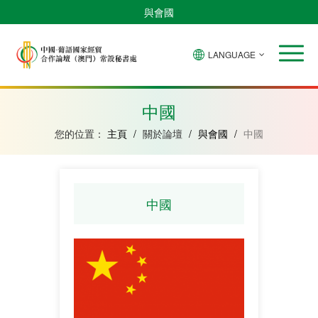
與會國
LANGUAGE
安
巴
佛
中
幾
赤
莫
葡
聖
東
哥
西
得
國
內
道
桑
萄
多
帝
拉
角
亞
幾
比
牙
美
汶
中國
比
內
克
和
紹
亞
普
您的位置：
主頁
/
關於論壇
/
與會國
/
中國
林
西
比
中國