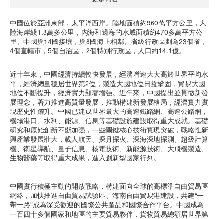
中國位於亞洲東部，太平洋西岸。陸地面積約960萬平方公里，大
陸海岸綫1.8萬多公里，內海和邊海的水域面積約470多萬平方公
里。中國與14國接壤，與8國海上相鄰。省級行政區劃為23個省，
4個直轄市，5個自治區，2個特別行政區，人口約14.1億。
近十年來，中國經濟持續較快發展，經濟增速大大高於世界平均水
平，經濟總量穩居世界第2位，製造大國地位日益鞏固，貿易大國
地位不斷提升，經濟實力顯著增强。近年來，中國提出並貫徹新發
展理念，著力推進高質量發展，推動構建新發展格局，經濟實力實
現歷史性躍升。中國已建成世界最大的高速鐵路網、高速公路網，
機場港口、水利、能源、信息等基礎設施建設取得重大成就。基礎
研究和原始創新不斷加强，一些關鍵核心技術實現突破，戰略性新
興產業發展壯大，載人航天、探月探火、深海深地探測、超級計算
機、衛星導航、量子信息、核電技術、新能源技術、大飛機製造、
生物醫藥等取得重大成果，進入創新型國家行列。
中國實行積極主動的開放戰略，構建面向全球的高標準自由貿易區
網絡，加快推進自由貿易試驗區、海南自由貿易港建設，共建“一
帶一路”成為深受歡迎的國際公共產品和國際合作平台。中國成為
一百四十多個國家和地區的主要貿易夥伴，貨物貿易總額居世界第