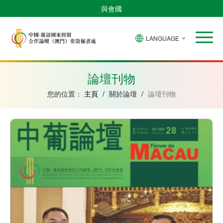
與會國
LANGUAGE
安
巴
佛
中
幾
赤
莫
葡
聖
東
哥
西
得
國
內
道
桑
萄
多
帝
拉
角
亞
幾
比
牙
美
汶
論壇刊物
比
內
克
和
紹
亞
普
您的位置：
主頁
/
關於論壇
/
論壇刊物
林
西
比