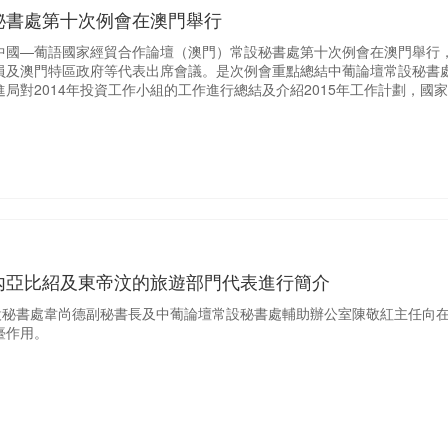
秘書處第十次例會在澳門舉行
1日，中國—葡語國家經貿合作論壇（澳門）常設秘書處第十次例會在澳門舉
及澳門特區政府等代表出席會議。是次例會重點總結中葡論壇常設秘書處2
局對2014年投資工作小組的工作進行總結及介紹2015年工作計劃，
內亞比紹及東帝汶的旅遊部門代表進行簡介
常設秘書處韋尚德副秘書長及中葡論壇常設秘書處輔助辦公室陳敬紅主任向
臺作用。