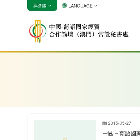
與會國
LANGUAGE
安哥拉
巴西
佛得角
2015-05-27
中國－葡語國