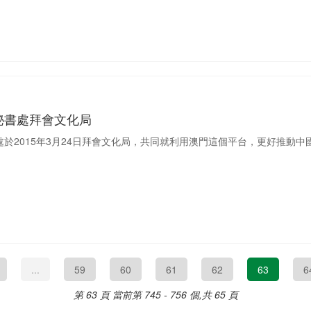
秘書處拜會文化局
於2015年3月24日拜會文化局，共同就利用澳門這個平台，更好推動
...
59
60
61
62
63
6
第 63 頁
當前第 745 - 756 個,共 65 頁