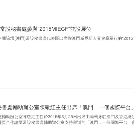
常設秘書處參與“2015MIECF”並設展位
日，中葡論壇(澳門)常設秘書處代表團出席假澳門威尼斯人宴會廳舉行的“20
秘書處輔助辦公室陳敬紅主任出席「澳門，一個國際平台
處輔助辦公室陳敬紅主任於2015年3月25日出席由葡萄牙駐澳門及香港
經貿合作論壇常設秘書處輔助辦公室支持舉辦的「澳門，一個國際平台」