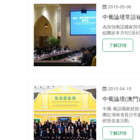
2015-05-06
中葡論壇常設
為加強葡語國家與中
組團於本月5日至
了解詳情
2015-04-10
中葡論壇(澳門
中國­-葡語國家經
團赴湖南省長沙市
經貿促進活動。
了解詳情