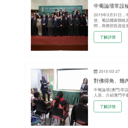
中葡論壇常設
2015年3月3
使、葡語國家聯絡員
間，商務部投資促進
了解詳情
2015-03-27
對佛得角、幾
中葡論壇(澳門)
人員，介紹澳門平
了解詳情