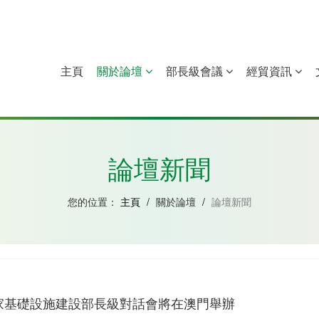
主頁
關於論壇
部長級會議
經貿資訊
中國
幾內亞比紹
赤道幾內亞
莫桑比克
論壇新聞
您的位置：
主頁
/
關於論壇
/
論壇新聞
家基礎設施建設部長級對話會將在澳門舉辦