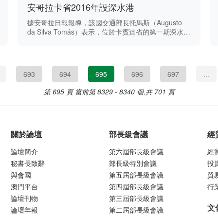
安哥拉卡省2016年設深水港
據安哥拉日報報導，該國交通部長托馬斯（Augusto
da Silva Tomás）表示，位於卡賓達省的第一期深水港
工程預計2016年年中落成。
693
694
695
696
697
...
第 695 頁
當前第 8329 - 8340 個,共 701 頁
關於論壇
部長級會議
經
論壇簡介
第六屆部長級會議
經
秘書長致辭
部長級特別會議
投
與會國
第五屆部長級會議
貿
澳門平台
第四屆部長級會議
行
論壇刊物
第三屆部長級會議
文
論壇年報
第二屆部長級會議