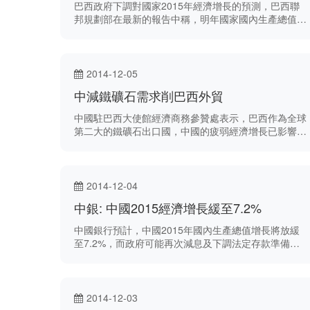
巴西政府下調對國家2015年經濟增長的預測，巴西聯
邦規劃部在最新的報告中稱，明年國家國內生產總值增
長0.8%，較早前預測增長2％為低。
2014-12-05
中減鐵礦石需求削巴西外貿
中國駐巴西大使館經濟商務參贊處表示，巴西作為全球
第二大的鐵礦石出口國，中國的疲弱經濟增長已影響其
外貿。
2014-12-04
中銀: 中國2015經濟增長緩至7.2%
中國銀行預計，中國2015年國內生產總值增長將放緩
至7.2%，而政府可能再次減息及下調法定存款準備金
率，以刺激經濟。
2014-12-03