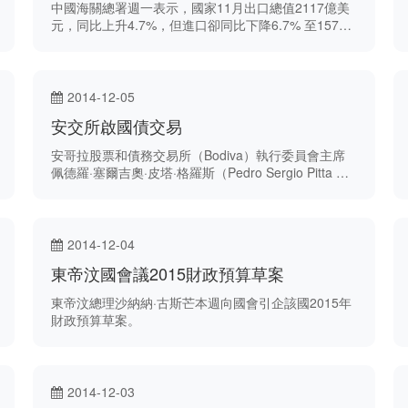
中國海關總署週一表示，國家11月出口總值2117億美
元，同比上升4.7%，但進口卻同比下降6.7% 至1572
億美元，是自3月來最大的跌幅。
2014-12-05
安交所啟國債交易
安哥拉股票和債務交易所（Bodiva）執行委員會主席
佩德羅·塞爾吉奧·皮塔·格羅斯（Pedro Sergio Pitta ）
向安哥拉日報表示，安交所12月5日開始運作， 國債開
始表受買賣及就金融業外的業務進行登記。
2014-12-04
東帝汶國會議2015財政預算草案
東帝汶總理沙納納·古斯芒本週向國會引企該國2015年
財政預算草案。
2014-12-03