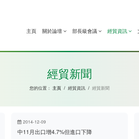
主頁
關於論壇
部長級會議
經貿資訊
中國
幾內亞比紹
赤道幾內亞
莫桑比克
經貿新聞
您的位置：
主頁
/
經貿資訊
/
經貿新聞
2014-12-09
中11月出口增4.7%但進口下降