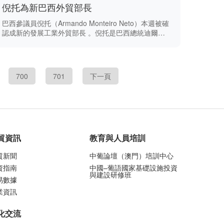
倪托為新巴西外貿部長
巴西參議員倪托（Armando Monteiro Neto）本週被確
認成新的發展工業外貿部長 。倪托是巴西總統迪爾瑪·
羅塞夫在她第二個任期內，第四位新任命的部長。
700
701
下一頁
貿資訊
教育與人員培訓
貿新聞
中葡論壇（澳門）培訓中心
資指南
中國–葡語國家基礎設施投資
與建設研修班
易數據
業資訊
化交流