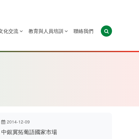
文化交流
教育與人員培訓
聯絡我們
葡萄牙
聖多美和普林西比
東帝汶
2014-12-09
中銀冀拓葡語國家市場