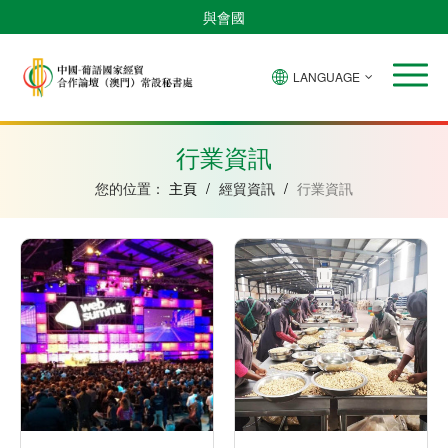
與會國
LANGUAGE
安
巴
佛
中
幾
赤
莫
葡
聖
東
哥
西
得
國
內
道
桑
萄
多
帝
拉
角
亞
幾
比
牙
美
汶
行業資訊
比
內
克
和
紹
亞
普
您的位置：
主頁
/
經貿資訊
/
行業資訊
林
西
比