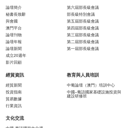
論壇簡介
第六屆部長級會議
秘書長致辭
部長級特別會議
與會國
第五屆部長級會議
澳門平台
第四屆部長級會議
論壇刊物
第三屆部長級會議
論壇年報
第二屆部長級會議
論壇新聞
第一屆部長級會議
成立20週年
影片回顧
經貿資訊
教育與人員培訓
經貿新聞
中葡論壇（澳門）培訓中心
投資指南
中國–葡語國家基礎設施投資與
建設研修班
貿易數據
行業資訊
文化交流
中國-葡語國家文化週