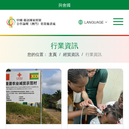
與會國
LANGUAGE
安
巴
佛
中
幾
赤
莫
葡
聖
東
哥
西
得
國
內
道
桑
萄
多
帝
拉
角
亞
幾
比
牙
美
汶
行業資訊
比
內
克
和
紹
亞
普
您的位置：
主頁
/
經貿資訊
/
行業資訊
林
西
比