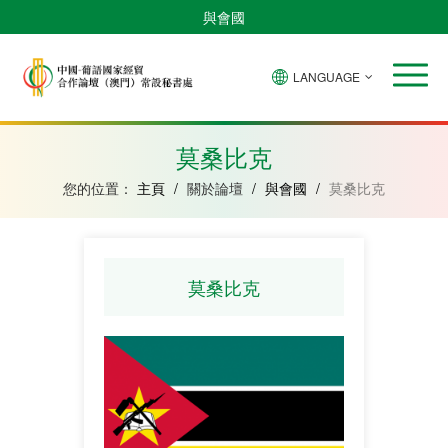
與會國
LANGUAGE
安
巴
佛
中
幾
赤
莫
葡
聖
東
哥
西
得
國
內
道
桑
萄
多
帝
拉
角
亞
幾
比
牙
美
汶
莫桑比克
比
內
克
和
紹
亞
普
您的位置：
主頁
/
關於論壇
/
與會國
/
莫桑比克
林
西
比
莫桑比克