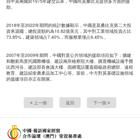
自中莫兩國於1975年建交以來，中國向莫桑比克提供多方面的援
助。
2018年至2022年期間的統計數據顯示，中國是莫桑比克第二大投
資來源國，總投資額約為10.82億美元，其中對工業領域投資占比
73.85%，建築領域占7.40%，而服務業僅占6.45% 。
2007年至2009年期間，中國對莫公共領域的援助項目如下：擴建
和翻新馬普托國際機場、建設兩所檢察院大樓、購置機械設備予贊
比西河谷、建設部長會議大樓、固網電話覆蓋縣級政府總部、遠程
教育、建設紹奎農產品加工中心等。當前，中方對莫基礎設施領域
的援建項目亦正在開展。
上一個
返回
下一個