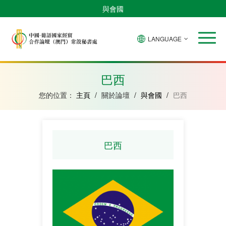
與會國
LANGUAGE
安
巴
佛
中
幾
赤
莫
葡
聖
東
哥
西
得
國
內
道
桑
萄
多
帝
拉
角
亞
幾
比
牙
美
汶
巴西
比
內
克
和
紹
亞
普
您的位置：
主頁
/
關於論壇
/
與會國
/
巴西
林
西
比
巴西