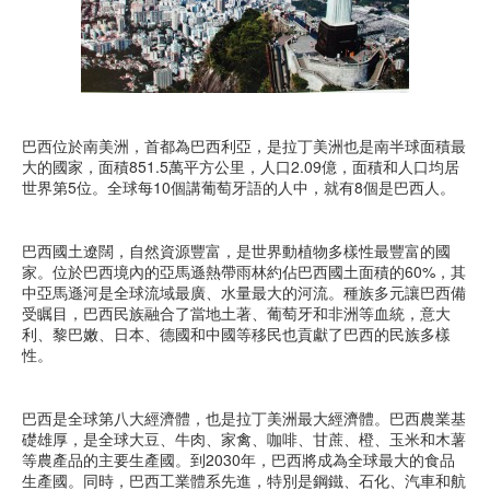
巴西位於南美洲，首都為巴西利亞，是拉丁美洲也是南半球面積最
大的國家，面積851.5萬平方公里，人口2.09億，面積和人口均居
世界第5位。全球每10個講葡萄牙語的人中，就有8個是巴西人。
巴西國土遼闊，自然資源豐富，是世界動植物多樣性最豐富的國
家。位於巴西境內的亞馬遜熱帶雨林約佔巴西國土面積的60%，其
中亞馬遜河是全球流域最廣、水量最大的河流。種族多元讓巴西備
受瞩目，巴西民族融合了當地土著、葡萄牙和非洲等血統，意大
利、黎巴嫩、日本、德國和中國等移民也貢獻了巴西的民族多樣
性。
巴西是全球第八大經濟體，也是拉丁美洲最大經濟體。巴西農業基
礎雄厚，是全球大豆、牛肉、家禽、咖啡、甘蔗、橙、玉米和木薯
等農產品的主要生產國。到2030年，巴西將成為全球最大的食品
生產國。同時，巴西工業體系先進，特別是鋼鐵、石化、汽車和航